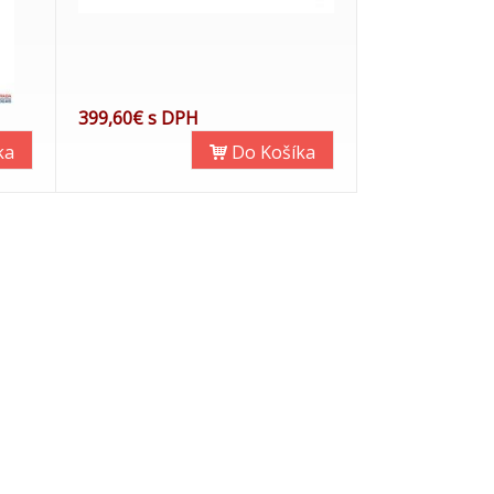
399,60€ s DPH
ka
Do Košíka