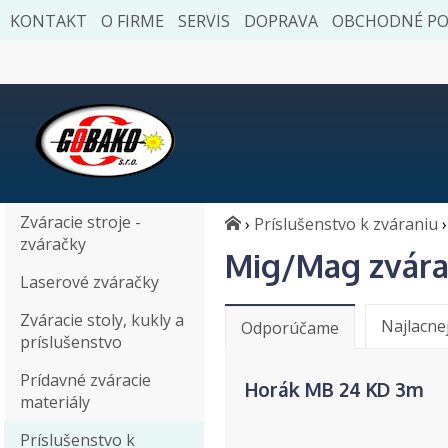
KONTAKT
O FIRME
SERVIS
DOPRAVA
OBCHODNÉ P
Zváracie stroje -
›
Príslušenstvo k zváraniu
›
zváračky
Mig/Mag zvára
Laserové zváračky
Zváracie stoly, kukly a
Najlacne
Odporúčame
príslušenstvo
Prídavné zváracie
Horák MB 24 KD 3m
materiály
Príslušenstvo k