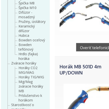
Špička M8
Špička M10
Difúzor -
mosadzný
Pružiny, izolátory
Keramický
difúzor
Hubica
Bowden oceľový
Bowden
Overiť telefonic
teflónový
Hrdlo (fajka)
horáka
Zváracie horáky
Horák MB 501D 4m
Horáky CO2
UP/DOWN
MIG/MAG
Horáky TIG/WIG
Mig/Mag
zváracie horáky
MB
Príslušenstvo k
horákom
Starostlivosť o