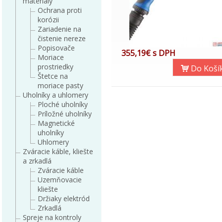
materiály
Ochrana proti
korózii
Zariadenie na
čistenie nereze
Popisovače
355,19€ s DPH
Moriace
prostriedky
Do Koší
Štetce na
moriace pasty
Uholníky a uhlomery
Ploché uholníky
Príložné uholníky
Magnetické
uholníky
Uhlomery
Zváracie káble, kliešte
a zrkadlá
Zváracie káble
Uzemňovacie
kliešte
Držiaky elektród
Zrkadlá
Spreje na kontroly