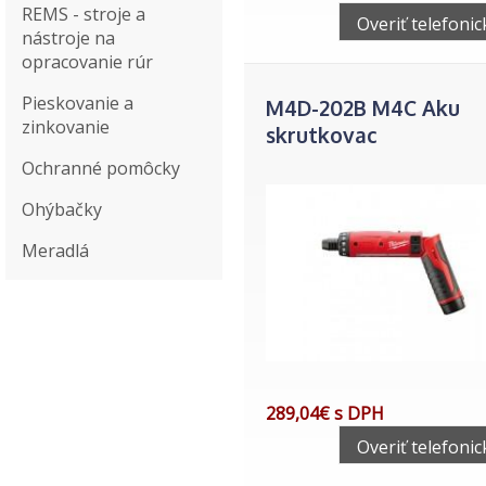
REMS - stroje a
Overiť telefonic
nástroje na
opracovanie rúr
Pieskovanie a
M4D-202B M4C Aku
zinkovanie
skrutkovac
Ochranné pomôcky
Ohýbačky
Meradlá
289,04€ s DPH
Overiť telefonic