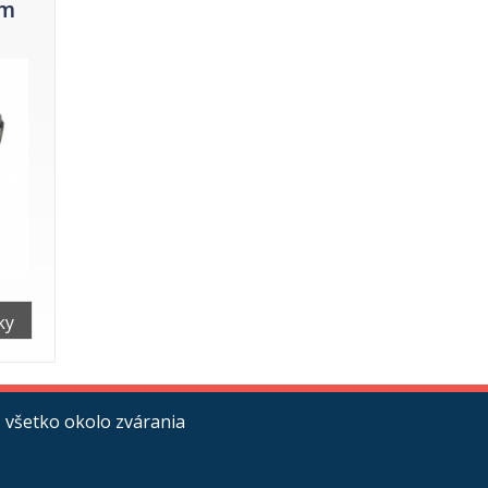
om
ky
 všetko okolo zvárania