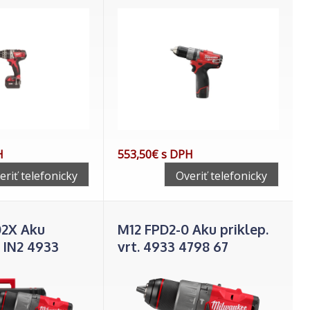
H
553,50€ s DPH
eriť telefonicky
Overiť telefonicky
02X Aku
M12 FPD2-0 Aku priklep.
 IN2 4933
vrt. 4933 4798 67