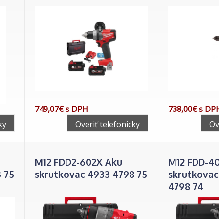
749,07€ s DPH
738,00€ s DP
ky
Overiť telefonicky
Ov
i
M12 FDD2-602X Aku
M12 FDD-4
 75
skrutkovac 4933 4798 75
skrutkovac
4798 74