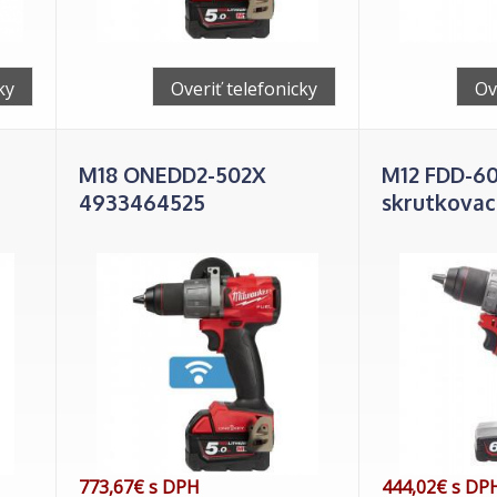
ky
Overiť telefonicky
Ov
M18 ONEDD2-502X
M12 FDD-6
4933464525
skrutkovac
773,67€ s DPH
444,02€ s DP