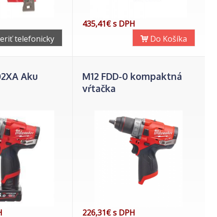
435,41€ s DPH
eriť telefonicky
Do Košíka
02XA Aku
M12 FDD-0 kompaktná
vŕtačka
H
226,31€ s DPH