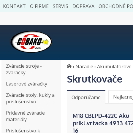
KONTAKT
O FIRME
SERVIS
DOPRAVA
OBCHODNÉ P
Zváracie stroje -
›
Náradie
›
Akumulátorové 
zváračky
Skrutkovače
Laserové zváračky
Zváracie stoly, kukly a
Najlacne
Odporúčame
príslušenstvo
Prídavné zváracie
M18 CBLPD-422C Aku
materiály
prikl.vrtacka 4933 47
16
Príslušenstvo k