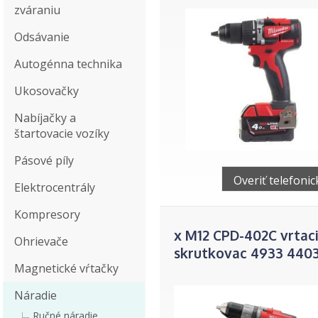
zváraniu
Odsávanie
Autogénna technika
Ukosovačky
Nabíjačky a
štartovacie vozíky
Pásové píly
Overiť telefonic
Elektrocentrály
Kompresory
x M12 CPD-402C vrtac
Ohrievače
skrutkovac 4933 4403
Magnetické vŕtačky
Náradie
Ručné náradie