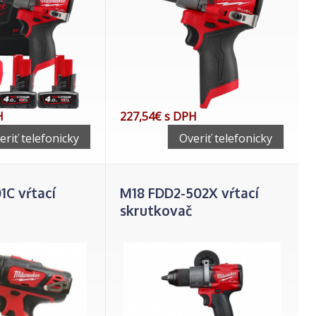
H
227,54€ s DPH
eriť telefonicky
Overiť telefonicky
1C vŕtací
M18 FDD2-502X vŕtací
skrutkovač