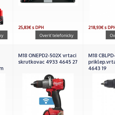
25,83€ s DPH
218,93€ s DP
ky
Overiť telefonicky
Ov
M18 ONEPD2-502X vrtaci
M18 CBLPD
skrutkovac 4933 4645 27
priklep.vr
om
4643 19