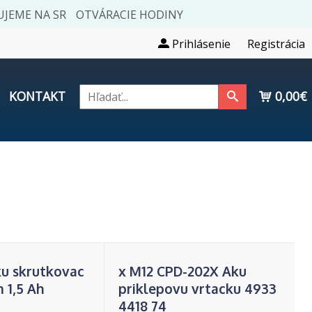
JEME NA SR
OTVÁRACIE HODINY
Prihlásenie
Registrácia
KONTAKT
0,00€
ku skrutkovac
x M12 CPD-202X Aku
 1,5 Ah
priklepovu vrtacku 4933
4418 74