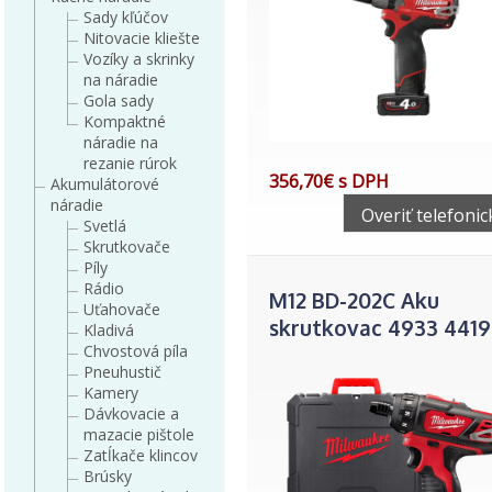
Sady kľúčov
Nitovacie kliešte
Vozíky a skrinky
na náradie
Gola sady
Kompaktné
náradie na
rezanie rúrok
356,70€ s DPH
Akumulátorové
náradie
Overiť telefonic
Svetlá
Skrutkovače
Píly
Rádio
M12 BD-202C Aku
Uťahovače
skrutkovac 4933 4419
Kladivá
Chvostová píla
Pneuhustič
Kamery
Dávkovacie a
mazacie pištole
Zatĺkače klincov
Brúsky