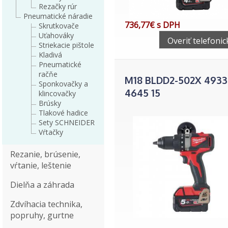
Rezačky rúr
Pneumatické náradie
736,77€ s DPH
Skrutkovače
Uťahováky
Overiť telefonic
Striekacie pištole
Kladivá
Pneumatické
račňe
M18 BLDD2-502X 4933
Sponkovačky a
4645 15
klincovačky
Brúsky
Tlakové hadice
Sety SCHNEIDER
Vŕtačky
Rezanie, brúsenie,
vŕtanie, leštenie
Dielňa a záhrada
Zdvíhacia technika,
popruhy, gurtne