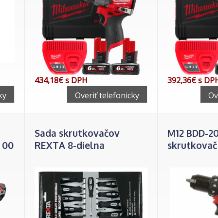
434,18€ s DPH
392,36€ s DP
ky
Overiť telefonicky
Ov
Sada skrutkovačov
M12 BDD-20
 00
REXTA 8-dielna
skrutkovač