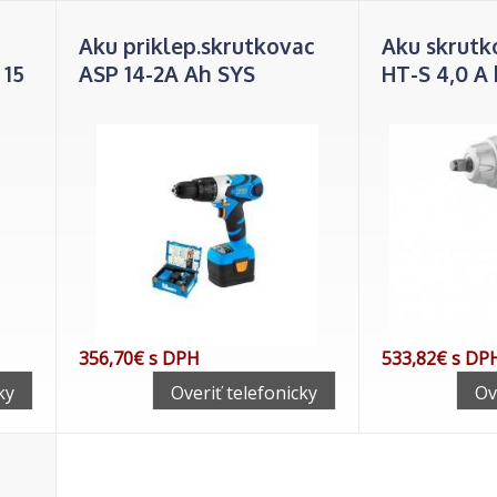
Aku priklep.skrutkovac
Aku skrutk
 15
ASP 14-2A Ah SYS
HT-S 4,0 A
356,70€ s DPH
533,82€ s DP
ky
Overiť telefonicky
Ov