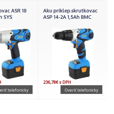
ovac ASR 18
Aku priklep.skrutkovac
 h SYS
ASP 14-2A 1,5Ah BMC
H
236,78€ s DPH
eriť telefonicky
Overiť telefonicky