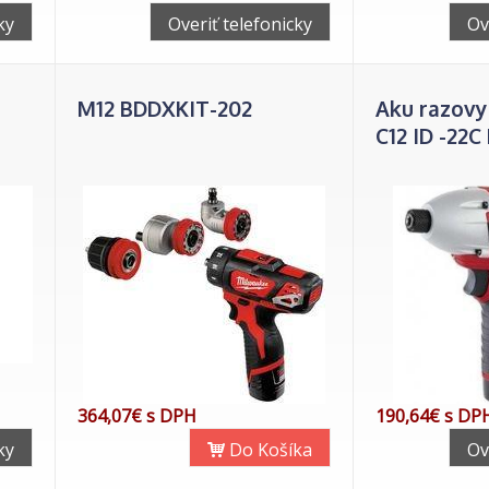
ky
Overiť telefonicky
Ov
M12 BDDXKIT-202
Aku razovy
C12 ID -22C 
364,07€ s DPH
190,64€ s DP
ky
Do Košíka
Ov