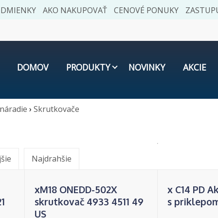
ODMIENKY
AKO NAKUPOVAŤ
CENOVÉ PONUKY
ZASTUPU
DOMOV
PRODUKTY
NOVINKY
AKCIE
náradie
›
Skrutkovače
jšie
Najdrahšie
xM18 ONEDD-502X
x C14 PD A
21
skrutkovač 4933 4511 49
s priklepom
US