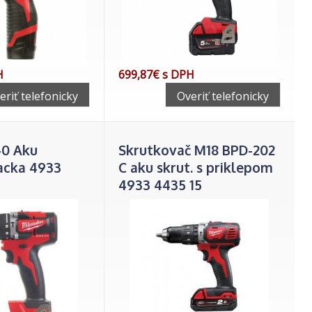
H
699,87€ s DPH
eriť telefonicky
Overiť telefonicky
-0 Aku
Skrutkovač M18 BPD-202
tacka 4933
C aku skrut. s priklepom
4933 4435 15