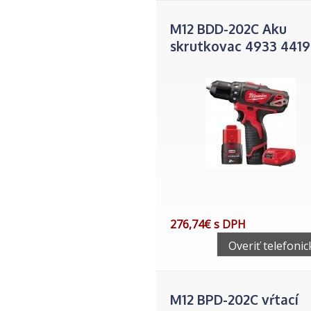
M12 BDD-202C Aku
skrutkovac 4933 4419
276,74€ s DPH
Overiť telefonic
M12 BPD-202C vŕtací