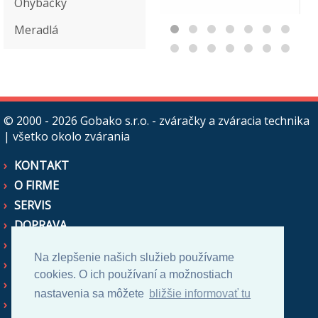
Ohýbačky
Meradlá
© 2000 - 2026
Gobako s.r.o. - zváračky a zváracia technika
| všetko okolo zvárania
KONTAKT
O FIRME
SERVIS
DOPRAVA
OBCHODNÉ PODMIENKY
Na zlepšenie našich služieb používame
AKO NAKUPOVAŤ
cookies. O ich používaní a možnostiach
CENOVÉ PONUKY
nastavenia sa môžete
bližšie informovať tu
ZASTUPUJEME NA SR