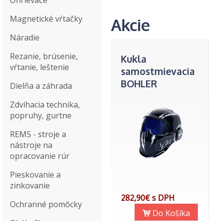
Ohrievače
Magnetické vŕtačky
Akcie
Náradie
Rezanie, brúsenie,
Kukla
vŕtanie, leštenie
samostmievacia
BOHLER
Dielňa a záhrada
Evolution V80
Zdvíhacia technika,
(glossy blue)
popruhy, gurtne
REMS - stroje a
nástroje na
opracovanie rúr
Pieskovanie a
zinkovanie
282,90€ s DPH
Ochranné pomôcky
Do Košíka