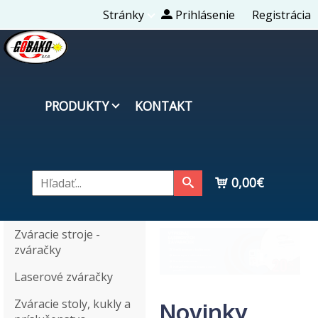
Stránky
Prihlásenie
Registrácia
PRODUKTY
KONTAKT
0,00€
Zváracie stroje -
zváračky
Laserové zváračky
Zváracie stoly, kukly a
Novinky