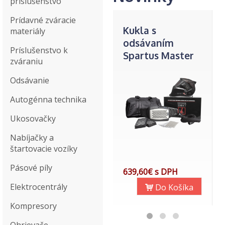
príslušenstvo
Prídavné zváracie
Kukla s
materiály
odsávaním
Príslušenstvo k
Spartus Master
zváraniu
230 XT
Odsávanie
Autogénna technika
Ukosovačky
Nabíjačky a
štartovacie vozíky
Pásové píly
639,60€ s DPH
Elektrocentrály
Do Košíka
Kompresory