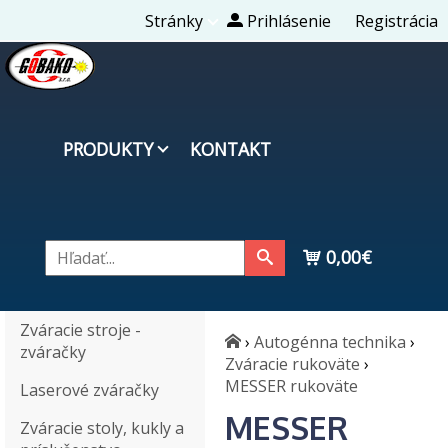
Stránky
Prihlásenie
Registrácia
PRODUKTY
KONTAKT
0,00€
Zváracie stroje -
›
Autogénna technika
›
zváračky
Zváracie rukoväte
›
MESSER rukoväte
Laserové zváračky
MESSER
Zváracie stoly, kukly a