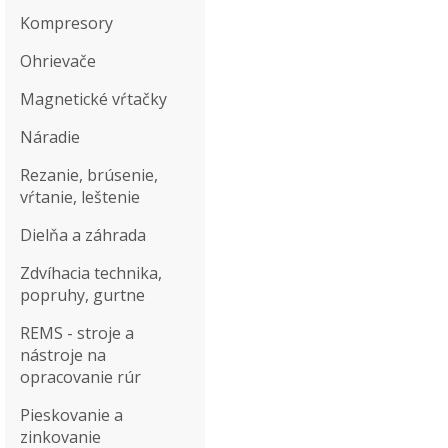
Kompresory
Ohrievače
Magnetické vŕtačky
Náradie
Rezanie, brúsenie,
vŕtanie, leštenie
Dielňa a záhrada
Zdvíhacia technika,
popruhy, gurtne
REMS - stroje a
nástroje na
opracovanie rúr
Pieskovanie a
zinkovanie