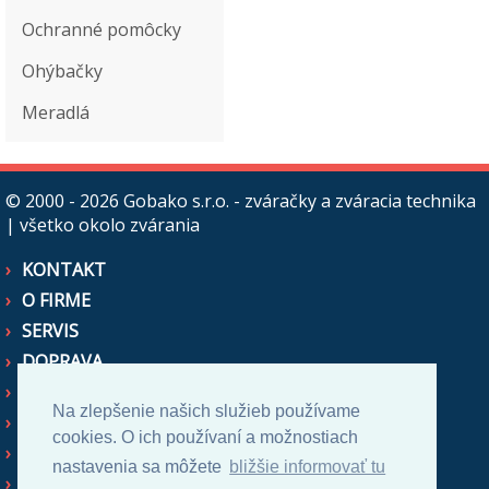
Ochranné pomôcky
Ohýbačky
Meradlá
© 2000 - 2026
Gobako s.r.o. - zváračky a zváracia technika
| všetko okolo zvárania
KONTAKT
O FIRME
SERVIS
DOPRAVA
OBCHODNÉ PODMIENKY
Na zlepšenie našich služieb používame
AKO NAKUPOVAŤ
cookies. O ich používaní a možnostiach
CENOVÉ PONUKY
nastavenia sa môžete
bližšie informovať tu
ZASTUPUJEME NA SR