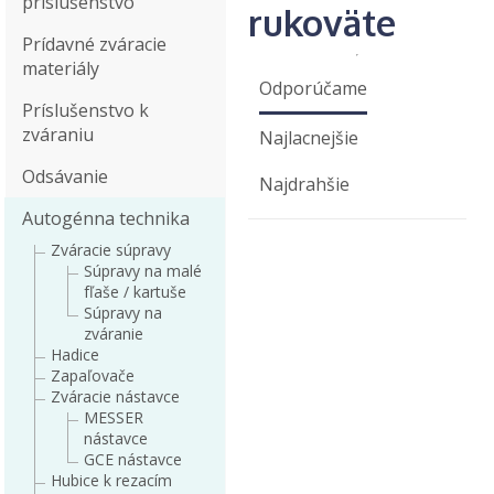
príslušenstvo
rukoväte
Prídavné zváracie
materiály
Odporúčame
Príslušenstvo k
zváraniu
Najlacnejšie
Odsávanie
Najdrahšie
Autogénna technika
Zváracie súpravy
Súpravy na malé
fľaše / kartuše
Súpravy na
zváranie
Hadice
Zapaľovače
Zváracie nástavce
MESSER
nástavce
GCE nástavce
Hubice k rezacím