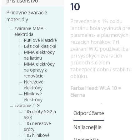
príslušenstvo
10
Prídavné zváracie
materiály
Prevedenie s 1% oxidu
lantánu bola vyvinutá pre
zváranie MMA -
elektróda
plasmalas- a plazmových
Rutilové klasické
rezacích horákov. Pri
Bázické klasické
zváraní WIG používať iba
MMA elektródy
pri vysokých zváracích
na liatinu
prúdoch s cieľom
MMA elektródy
zabezpečiť dobrú stabilitu
na opravy a
renovácie
oblúku.
Nerezové
elektródy
Farba Head: WLA 10 =
Hliníkové
čierna
elektródy
zváranie TIG
TIG drôty SG2 a
Odporúčame
SG3
TIG nerezové
Najlacnejšie
drôty
TIG hliníkové