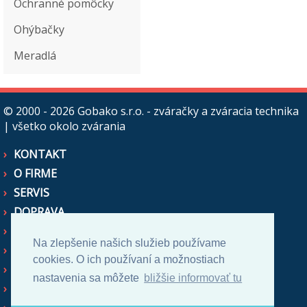
Ochranné pomôcky
Ohýbačky
Meradlá
© 2000 - 2026
Gobako s.r.o. - zváračky a zváracia technika
| všetko okolo zvárania
KONTAKT
O FIRME
SERVIS
DOPRAVA
OBCHODNÉ PODMIENKY
Na zlepšenie našich služieb používame
AKO NAKUPOVAŤ
cookies. O ich používaní a možnostiach
CENOVÉ PONUKY
nastavenia sa môžete
bližšie informovať tu
ZASTUPUJEME NA SR