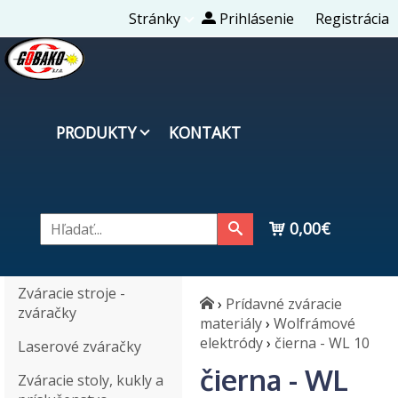
Stránky
Prihlásenie
Registrácia
PRODUKTY
KONTAKT
0,00€
Zváracie stroje -
›
Prídavné zváracie
zváračky
materiály
›
Wolfrámové
elektródy
›
čierna - WL 10
Laserové zváračky
čierna - WL
Zváracie stoly, kukly a