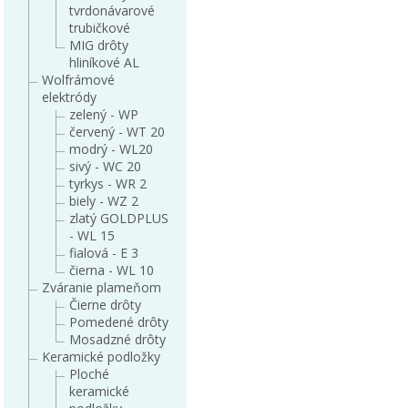
tvrdonávarové
trubičkové
MIG drôty
hliníkové AL
Wolfrámové
elektródy
zelený - WP
červený - WT 20
modrý - WL20
sivý - WC 20
tyrkys - WR 2
biely - WZ 2
zlatý GOLDPLUS
- WL 15
fialová - E 3
čierna - WL 10
Zváranie plameňom
Čierne drôty
Pomedené drôty
Mosadzné drôty
Keramické podložky
Ploché
keramické