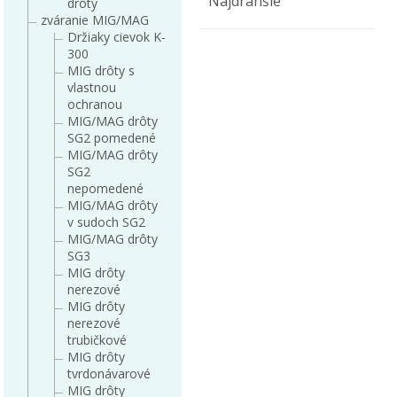
Najdrahšie
drôty
zváranie MIG/MAG
Držiaky cievok K-
300
MIG drôty s
vlastnou
ochranou
MIG/MAG drôty
SG2 pomedené
MIG/MAG drôty
SG2
nepomedené
MIG/MAG drôty
v sudoch SG2
MIG/MAG drôty
SG3
MIG drôty
nerezové
MIG drôty
nerezové
trubičkové
MIG drôty
tvrdonávarové
MIG drôty