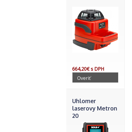
664,20€ s DPH
Overiť
telefonicky
Uhlomer
laserovy Metron
20