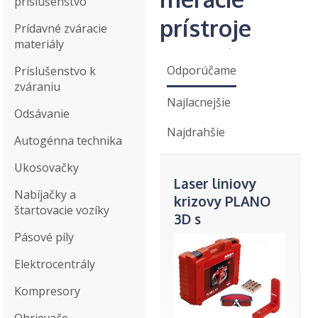
príslušenstvo
prístroje
Prídavné zváracie
materiály
Odporúčame
Príslušenstvo k
zváraniu
Najlacnejšie
Odsávanie
Najdrahšie
Autogénna technika
Ukosovačky
Laser liniovy
Nabíjačky a
krizovy PLANO
štartovacie vozíky
3D s
okuliar.adapter
Pásové píly
SOLA cerveny
Elektrocentrály
Kompresory