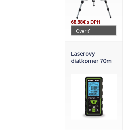
68,88€ s DPH
Overiť
telefonicky
Laserovy
dialkomer 70m