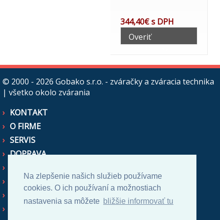
344,40€ s DPH
Overiť
telefonicky
© 2000 - 2026
Gobako s.r.o. - zváračky a zváracia technika
| všetko okolo zvárania
KONTAKT
O FIRME
SERVIS
DOPRAVA
OBCHODNÉ PODMIENKY
Na zlepšenie našich služieb používame
AKO NAKUPOVAŤ
cookies. O ich používaní a možnostiach
CENOVÉ PONUKY
nastavenia sa môžete
bližšie informovať tu
ZASTUPUJEME NA SR