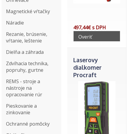
Ohrievače
Magnetické vŕtačky
Náradie
497,44€ s DPH
Rezanie, brúsenie,
Overiť
vŕtanie, leštenie
telefonicky
Dielňa a záhrada
Laserovy
Zdvíhacia technika,
dialkomer
popruhy, gurtne
Procraft
REMS - stroje a
PLDM50
nástroje na
opracovanie rúr
Pieskovanie a
zinkovanie
Ochranné pomôcky