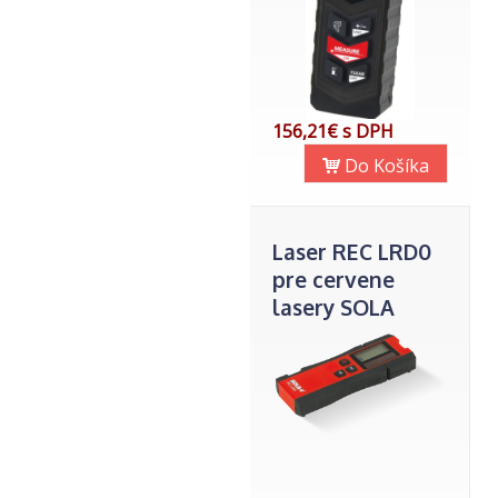
156,21€ s DPH
Do Košíka
Laser REC LRD0
pre cervene
lasery SOLA
prijimac