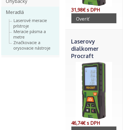
Ohýbačky
31,98€ s DPH
Meradlá
Overiť
Laserové meracie
telefonicky
prístroje
Meracie pásma a
metre
Laserovy
Značkovacie a
dialkomer
orysovacie nástroje
Procraft
PLDM120
46,74€ s DPH