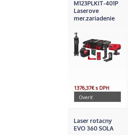
M123PLKIT-401P
Laserove
mer.zariadenie
4933 4789 60
1376,37€ s DPH
Overiť
telefonicky
Laser rotacny
EVO 360 SOLA