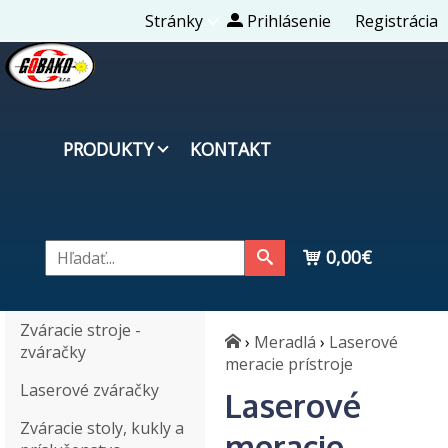
Stránky
Prihlásenie
Registrácia
PRODUKTY
KONTAKT
0,00€
Zváracie stroje -
›
Meradlá
›
Laserové
zváračky
meracie prístroje
Laserové zváračky
Laserové
Zváracie stoly, kukly a
meracie