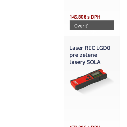
145,80€ s DPH
Overiť
telefonicky
Laser REC LGD0
pre zelene
lasery SOLA
prijimac