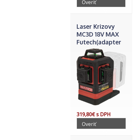
Overiť
telefonicky
Laser Krizovy
MC3D 18V MAX
Futech(adapter
MLW.+adapter
MAKITA)
319,80€ s DPH
Overiť
telefonicky