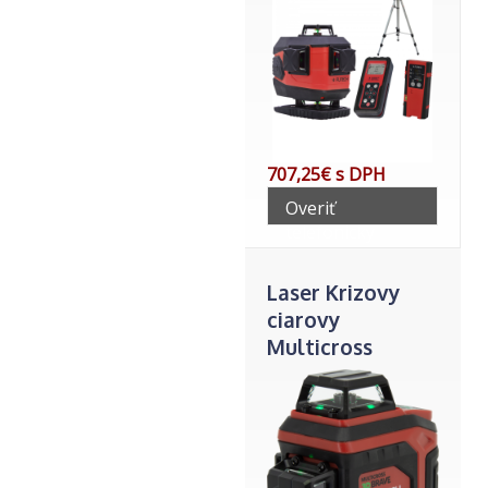
707,25€ s DPH
Overiť
telefonicky
Laser Krizovy
ciarovy
Multicross
3D+stativ 160cm
Futech