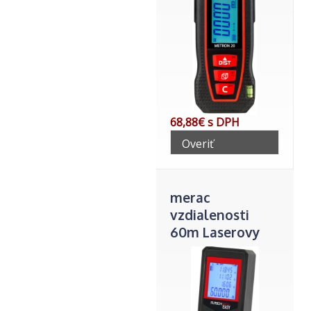
68,88€ s DPH
Overiť
telefonicky
merac
vzdialenosti
60m Laserovy
DM3560Futech