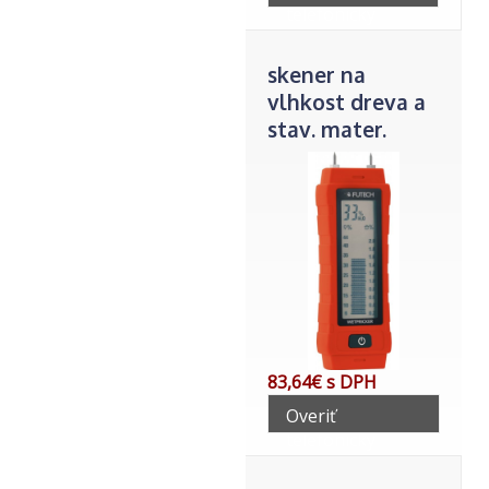
telefonicky
skener na
vlhkost dreva a
stav. mater.
700.08
83,64€ s DPH
Overiť
telefonicky