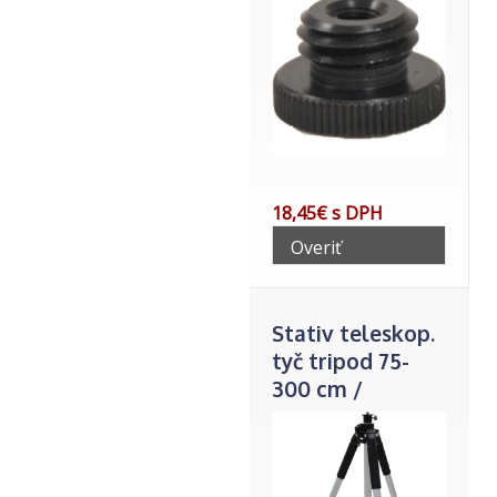
18,45€ s DPH
Overiť
telefonicky
Stativ teleskop.
tyč tripod 75-
300 cm /
uchytenie 5/8"