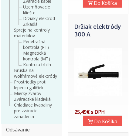
Zváracie káble
Do Košíka
Uzemňovacie
kliešte
Držiaky elektród
Zrkadlá
Držiak elektródy
Spreje na kontroly
300 A
materiálov
Penetračná
kontrola (PT)
Magnetická
kontrola (MT)
Kontrola trhlín
Brúska na
wolfrámové elektródy
Prostriedky proti
lepeniu guličiek
Mierky zvarov
Zváračské kladivká
Chladiace kvapaliny
pre zváracie
25,49€ s DPH
zariadenia
Do Košíka
Odsávanie