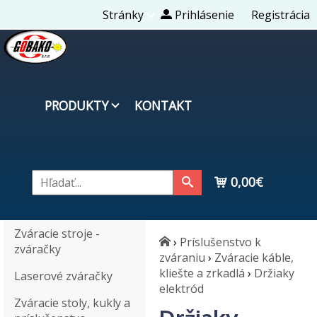
Stránky
Prihlásenie
Registrácia
PRODUKTY
KONTAKT
0,00€
Zváracie stroje -
›
Príslušenstvo k
zváračky
zváraniu
›
Zváracie káble,
kliešte a zrkadlá
›
Držiaky
Laserové zváračky
elektród
Zváracie stoly, kukly a