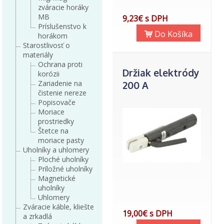
zváracie horáky
MB
9,23€ s DPH
Príslušenstvo k
Do Košíka
horákom
Starostlivosť o
materiály
Ochrana proti
Držiak elektródy
korózii
Zariadenie na
200 A
čistenie nereze
Popisovače
Moriace
prostriedky
Štetce na
moriace pasty
Uholníky a uhlomery
Ploché uholníky
Príložné uholníky
Magnetické
uholníky
Uhlomery
Zváracie káble, kliešte
19,00€ s DPH
a zrkadlá