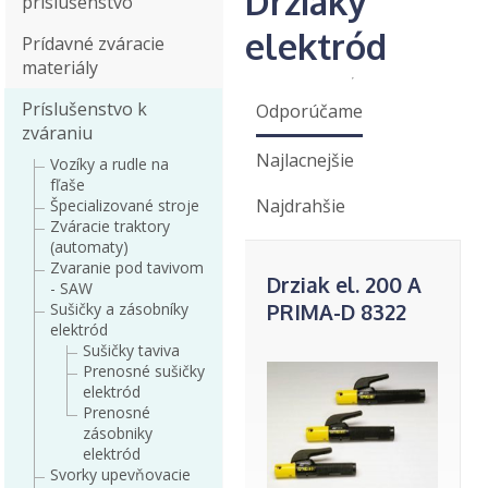
Držiaky
príslušenstvo
elektród
Prídavné zváracie
materiály
Príslušenstvo k
Odporúčame
zváraniu
Najlacnejšie
Vozíky a rudle na
fľaše
Najdrahšie
Špecializované stroje
Zváracie traktory
(automaty)
Zvaranie pod tavivom
Drziak el. 200 A
- SAW
Sušičky a zásobníky
PRIMA-D 8322
elektród
Sušičky taviva
Prenosné sušičky
elektród
Prenosné
zásobniky
elektród
Svorky upevňovacie