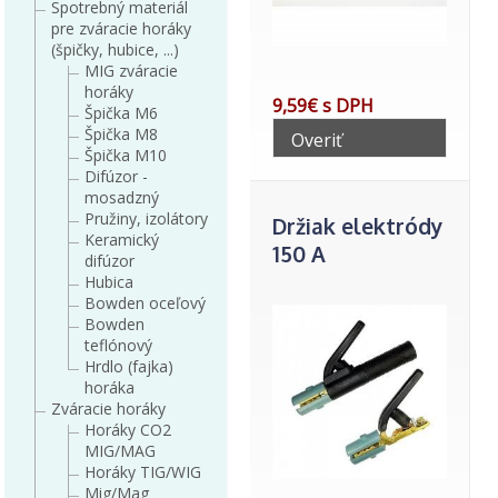
Spotrebný materiál
pre zváracie horáky
(špičky, hubice, ...)
MIG zváracie
horáky
9,59€ s DPH
Špička M6
Špička M8
Overiť
Špička M10
telefonicky
Difúzor -
mosadzný
Pružiny, izolátory
Držiak elektródy
Keramický
150 A
difúzor
Hubica
Bowden oceľový
Bowden
teflónový
Hrdlo (fajka)
horáka
Zváracie horáky
Horáky CO2
MIG/MAG
Horáky TIG/WIG
Mig/Mag