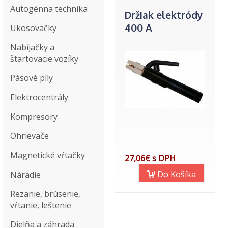
Autogénna technika
Držiak elektródy
400 A
Ukosovačky
Nabíjačky a
štartovacie vozíky
Pásové píly
Elektrocentrály
Kompresory
Ohrievače
Magnetické vŕtačky
27,06€ s DPH
Do Košíka
Náradie
Rezanie, brúsenie,
vŕtanie, leštenie
Dielňa a záhrada