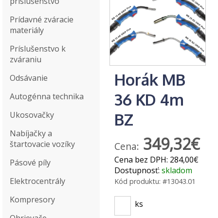
príslušenstvo
Prídavné zváracie
materiály
Príslušenstvo k
zváraniu
Horák MB
Odsávanie
36 KD 4m
Autogénna technika
Ukosovačky
BZ
Nabíjačky a
349,32€
štartovacie vozíky
Cena:
Cena bez DPH:
284,00€
Pásové píly
Dostupnosť:
skladom
Elektrocentrály
Kód produktu:
#13043.01
Kompresory
ks