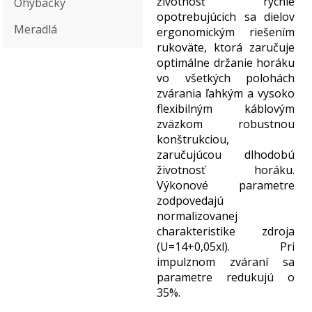
životnosť rýchle
Ohýbačky
opotrebujúcich sa dielov
Meradlá
ergonomickým riešením
rukoväte, ktorá zaručuje
optimálne držanie horáku
vo všetkých polohách
zvárania ľahkým a vysoko
flexibilným káblovým
zväzkom robustnou
konštrukciou,
zaručujúcou dlhodobú
životnosť horáku.
Výkonové parametre
zodpovedajú
normalizovanej
charakteristike zdroja
(U=14+0,05xl). Pri
impulznom zváraní sa
parametre redukujú o
35%.