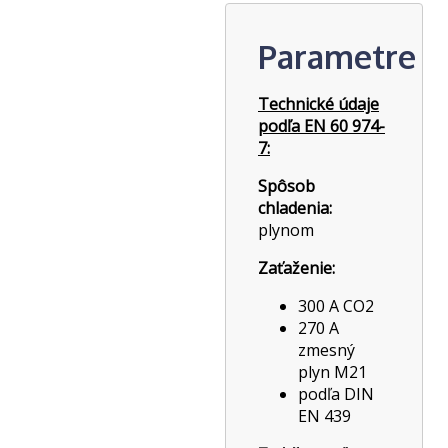
Parametre
Technické údaje
podľa EN 60 974-
7:
Spôsob
chladenia:
plynom
Zaťaženie:
300 A CO2
270 A
zmesný
plyn M21
podľa DIN
EN 439