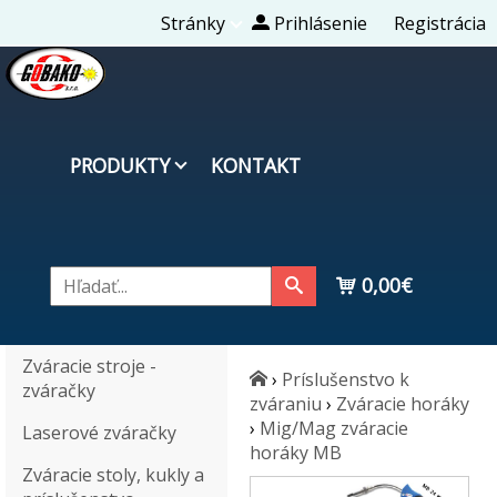
Stránky
Prihlásenie
Registrácia
PRODUKTY
KONTAKT
0,00€
Zváracie stroje -
›
Príslušenstvo k
zváračky
zváraniu
›
Zváracie horáky
›
Mig/Mag zváracie
Laserové zváračky
horáky MB
Zváracie stoly, kukly a