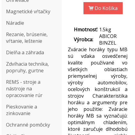
Ohrievače
Do Košíka
Magnetické vŕtačky
Náradie
Hmotnosť:
1.5kg
Rezanie, brúsenie,
ABICOR
Výrobca:
vŕtanie, leštenie
BINZEL
Zváracie horáky typu MB
Dielňa a záhrada
sú vďaka osvedčenej
kvalite používané vo
Zdvíhacia technika,
všetkých oblastiach
popruhy, gurtne
priemyselnej výroby,
REMS - stroje a
výroby automobilov,
nástroje na
oceľových konštrukcií a
opracovanie rúr
strojov Charakteristika
horáku a argumenty pre
Pieskovanie a
jeho použitie: Zváracie
zinkovanie
horáky MB sa vyznačujú:
optimálnym chladením,
Ochranné pomôcky
ktoré zaručuje dlhodobú