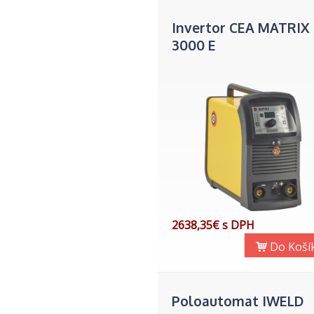
Invertor CEA MATRIX
3000 E
2638,35€ s DPH
Do Koší
Poloautomat IWELD