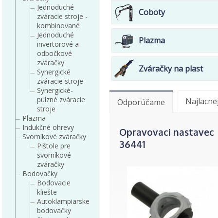
Jednoduché
Coboty
zváracie stroje -
kombinované
Jednoduché
Plazma
invertorové a
odbočkové
zváračky
Zváračky na plast
Synergické
zváracie stroje
Synergické-
pulzné zváracie
Najlacne
Odporúčame
stroje
Plazma
Indukčné ohrevy
Opravovaci nastavec
Svorníkové zváračky
36441
Pištole pre
svorníkové
zváračky
Bodovačky
Bodovacie
kliešte
Autoklampiarske
bodovačky