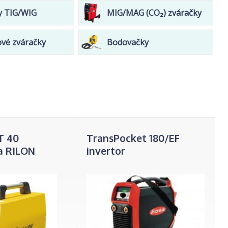
y TIG/WIG
MIG/MAG (CO₂) zváračky
ové zváračky
Bodovačky
T 40
TransPocket 180/EF
a RILON
invertor