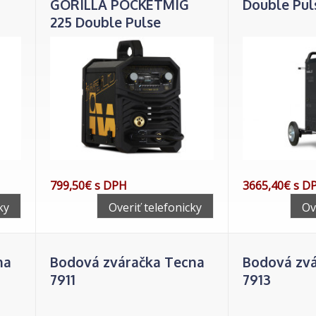
GORILLA POCKETMIG
Double Pul
225 Double Pulse
799,50€ s DPH
3665,40€ s D
ky
Overiť telefonicky
Ov
na
Bodová zváračka Tecna
Bodová zv
7911
7913