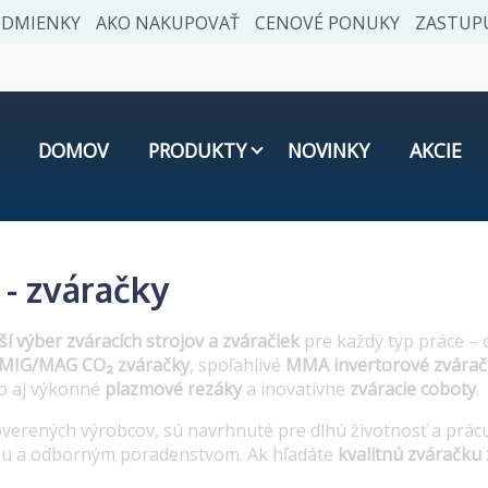
ODMIENKY
AKO NAKUPOVAŤ
CENOVÉ PONUKY
ZASTUPU
DOMOV
PRODUKTY
NOVINKY
AKCIE
 - zváračky
rší výber zváracích strojov a zváračiek
pre každý typ práce –
MIG/MAG CO₂ zváračky
, spoľahlivé
MMA invertorové zvárač
ko aj výkonné
plazmové rezáky
a inovatívne
zváracie coboty
.
overených výrobcov, sú navrhnuté pre dlhú životnosť a pr
ku a odborným poradenstvom. Ak hľadáte
kvalitnú zváračku