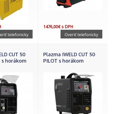
H
1476,00€ s DPH
eriť telefonicky
Overiť telefonicky
ELD CUT 50
Plazma IWELD CUT 50
 s horákom
PILOT s horákom