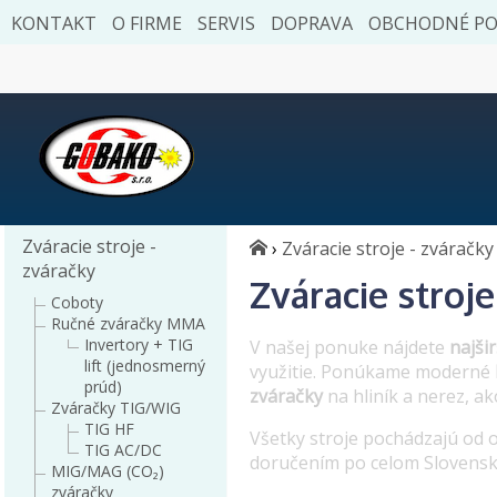
KONTAKT
O FIRME
SERVIS
DOPRAVA
OBCHODNÉ P
Zváracie stroje -
›
Zváracie stroje - zváračky
zváračky
Zváracie stroje
Coboty
Ručné zváračky MMA
Invertory + TIG
V našej ponuke nájdete
najši
lift (jednosmerný
využitie. Ponúkame moderné
prúd)
zváračky
na hliník a nerez, a
Zváračky TIG/WIG
TIG HF
Všetky stroje pochádzajú od 
TIG AC/DC
doručením po celom Slovens
MIG/MAG (CO₂)
zváračky