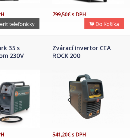
PH
799,50€ s DPH
eriť telefonicky
Do Košíka
rk 35 s
Zvárací invertor CEA
om 230V
ROCK 200
PH
541,20€ s DPH