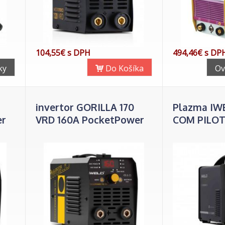
104,55€ s DPH
494,46€ s DP
ky
Do Košíka
Ov
invertor GORILLA 170
Plazma IW
er
VRD 160A PocketPower
COM PILOT