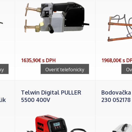
1635,90€ s DPH
1968,00€ s D
ky
Overiť telefonicky
Ov
Telwin Digital PULLER
Bodovačk
lik
5500 400V
230 052178