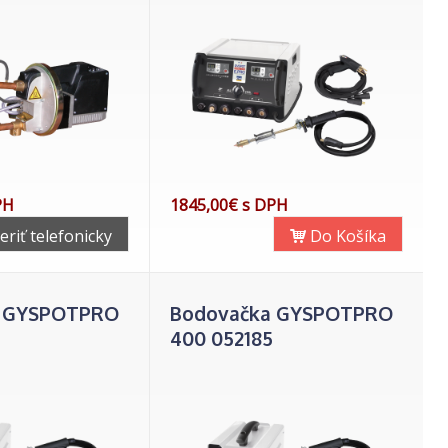
PH
1845,00€ s DPH
eriť telefonicky
Do Košíka
a GYSPOTPRO
Bodovačka GYSPOTPRO
400 052185