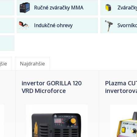
Ručné zváračky MMA
Zváračk
Indukčné ohrevy
Svorník
jšie
Najdrahšie
invertor GORILLA 120
Plazma CU
VRD Microforce
invertorov