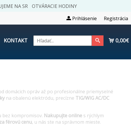
JEME NA SR
OTVÁRACIE HODINY
Prihlásenie
Registrácia
KONTAKT
0,00€
 od domácich opráv až po profesionálne priemyselné
ky
na obalenú elektródu, precízne
TIG/WIG AC/DC
ácu bez kompromisov.
Nakupujte online
s rýchlym
 za férovú cenu
, u nás ste na správnom mieste.