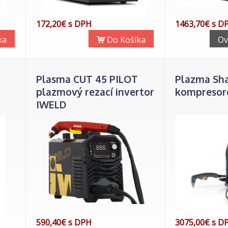
172,20€ s DPH
1463,70€ s D
ka
Do Košíka
Ov
Plasma CUT 45 PILOT
Plazma Sha
plazmový rezací invertor
kompresor
IWELD
590,40€ s DPH
3075,00€ s D