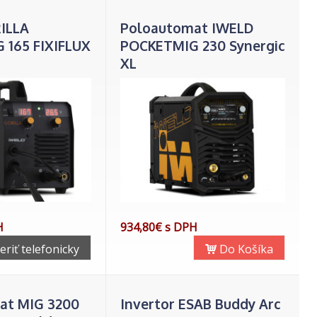
ILLA
Poloautomat IWELD
 165 FIXIFLUX
POCKETMIG 230 Synergic
XL
H
934,80€ s DPH
eriť telefonicky
Do Košíka
at MIG 3200
Invertor ESAB Buddy Arc