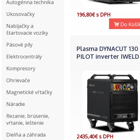
Autogénna technika
Ukosovačky
196,80€ s DPH
Do Koší
Nabíjačky a
štartovacie vozíky
Pásové píly
Plasma DYNACUT 130
PILOT inverter IWELD
Elektrocentrály
Kompresory
Ohrievače
Magnetické vŕtačky
Náradie
Rezanie, brúsenie,
vŕtanie, leštenie
Dielňa a záhrada
2435,40€ s DPH