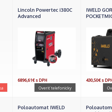
Lincoln Powertec i380C
IWELD GOR
Advanced
POCKETMIG
6896,61€ s DPH
430,50€ s DP
ka
Overiť telefonicky
Ov
Poloautomat IWELD
Poloautom