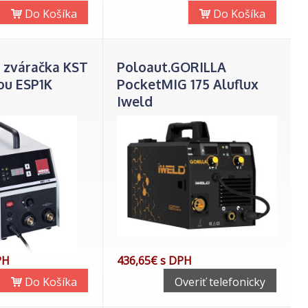
Do Košíka
Do Košíka
 zváračka KST
Poloaut.GORILLA
ľou ESP1K
PocketMIG 175 Aluflux
Iweld
PH
436,65€ s DPH
Do Košíka
Overiť telefonicky