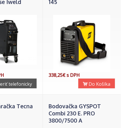
se Iweld
145
PH
338,25€ s DPH
eriť telefonicky
Do Košíka
áračka Tecna
Bodovačka GYSPOT
Combi 230 E. PRO
3800/7500 A