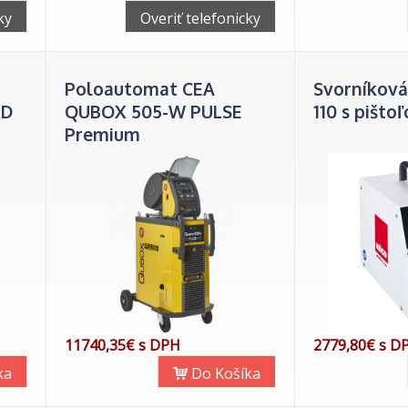
ky
Overiť telefonicky
Poloautomat CEA
Svorníková
RD
QUBOX 505-W PULSE
110 s pišto
Premium
11740,35€ s DPH
2779,80€ s D
ka
Do Košíka