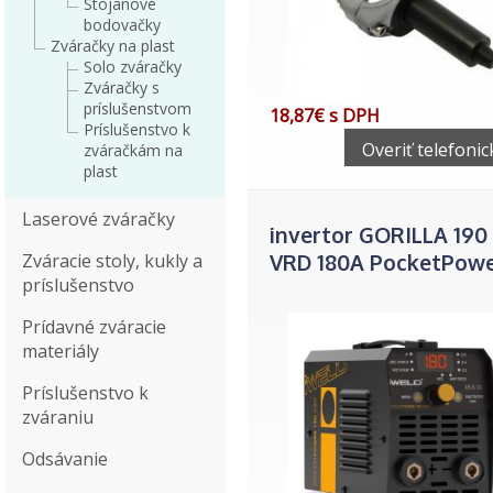
Stojanové
bodovačky
Zváračky na plast
Solo zváračky
Zváračky s
príslušenstvom
18,87€ s DPH
Príslušenstvo k
Overiť telefonic
zváračkám na
plast
Laserové zváračky
invertor GORILLA 190
Zváracie stoly, kukly a
VRD 180A PocketPow
príslušenstvo
Prídavné zváracie
materiály
Príslušenstvo k
zváraniu
Odsávanie