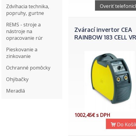
Overiť telefonic
Zdvíhacia technika,
popruhy, gurtne
REMS - stroje a
Zvárací invertor CEA
nástroje na
RAINBOW 183 CELL V
opracovanie rúr
Pieskovanie a
zinkovanie
Ochranné pomôcky
Ohýbačky
Meradlá
1002,45€ s DPH
Do Koší