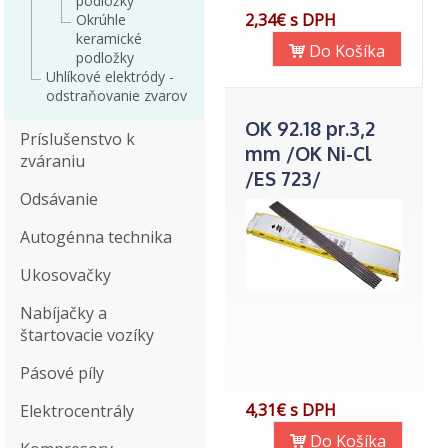
podložky
2,34€ s DPH
Okrúhle
keramické
Do Košíka
podložky
Uhlíkové elektródy -
odstraňovanie zvarov
OK 92.18 pr.3,2
Príslušenstvo k
mm /OK Ni-Cl
zváraniu
/ES 723/
Odsávanie
Autogénna technika
Ukosovačky
Nabíjačky a
štartovacie vozíky
Pásové píly
4,31€ s DPH
Elektrocentrály
Do Košíka