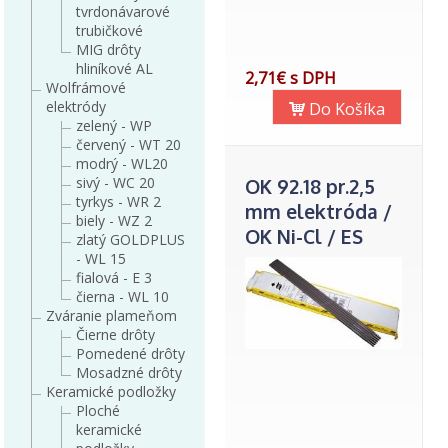
tvrdonávarové
trubičkové
MIG drôty
hliníkové AL
2,71€ s DPH
Wolfrámové
elektródy
Do Košíka
zelený - WP
červený - WT 20
modrý - WL20
sivý - WC 20
OK 92.18 pr.2,5
tyrkys - WR 2
mm elektróda /
biely - WZ 2
OK Ni-Cl / ES
zlatý GOLDPLUS
- WL 15
723/
fialová - E 3
čierna - WL 10
Zváranie plameňom
Čierne drôty
Pomedené drôty
Mosadzné drôty
Keramické podložky
Ploché
keramické