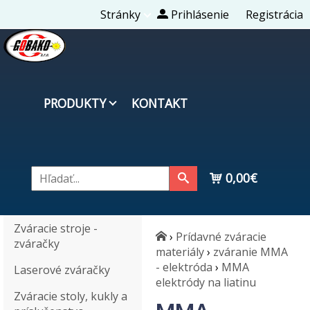
Stránky
Prihlásenie
Registrácia
PRODUKTY
KONTAKT
0,00€
Zváracie stroje -
›
Prídavné zváracie
zváračky
materiály
›
zváranie MMA
- elektróda
›
MMA
Laserové zváračky
elektródy na liatinu
Zváracie stoly, kukly a