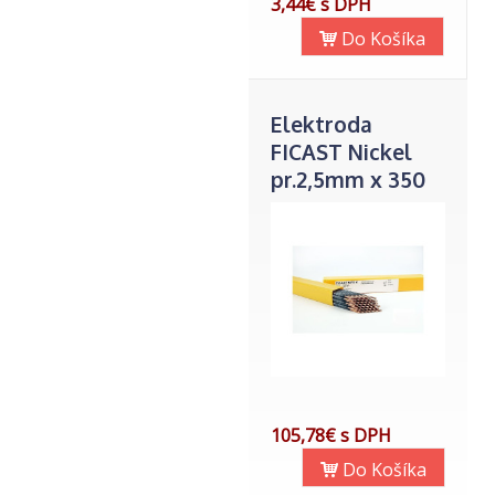
3,44€ s DPH
Do Košíka
Elektroda
FICAST Nickel
pr.2,5mm x 350
1,5kg/1bal/
74kusov
105,78€ s DPH
Do Košíka