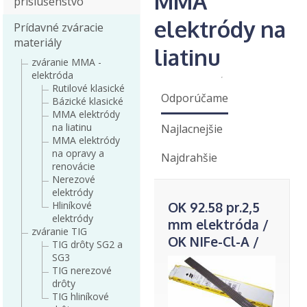
MMA
príslušenstvo
elektródy na
Prídavné zváracie
materiály
liatinu
zváranie MMA -
elektróda
Rutilové klasické
Odporúčame
Bázické klasické
MMA elektródy
na liatinu
Najlacnejšie
MMA elektródy
na opravy a
Najdrahšie
renovácie
Nerezové
elektródy
Hliníkové
OK 92.58 pr.2,5
elektródy
mm elektróda /
zváranie TIG
OK NIFe-Cl-A /
TIG drôty SG2 a
ES 716/
SG3
TIG nerezové
drôty
TIG hliníkové