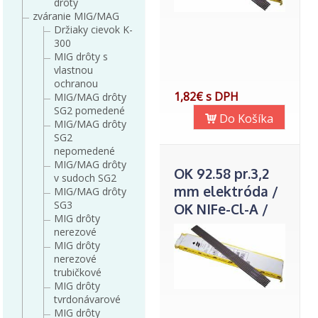
drôty
zváranie MIG/MAG
Držiaky cievok K-
300
MIG drôty s
vlastnou
ochranou
1,82€ s DPH
MIG/MAG drôty
SG2 pomedené
Do Košíka
MIG/MAG drôty
SG2
nepomedené
MIG/MAG drôty
OK 92.58 pr.3,2
v sudoch SG2
mm elektróda /
MIG/MAG drôty
SG3
OK NIFe-Cl-A /
MIG drôty
ES 716/
nerezové
MIG drôty
nerezové
trubičkové
MIG drôty
tvrdonávarové
MIG drôty