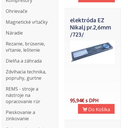
Kompresory
Ohrievače
elektróda EZ
Magnetické vŕtačky
Nikalj pr.2,6mm
Náradie
/723/
Rezanie, brúsenie,
vŕtanie, leštenie
Dielňa a záhrada
Zdvíhacia technika,
popruhy, gurtne
REMS - stroje a
nástroje na
95,94€ s DPH
opracovanie rúr
Do Košíka
Pieskovanie a
zinkovanie