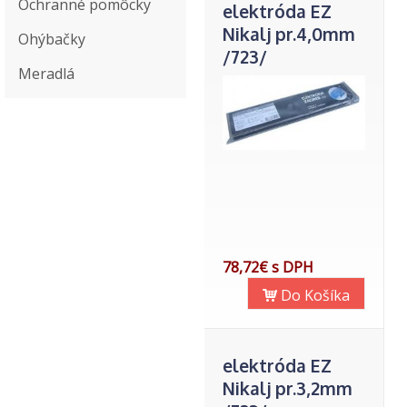
Ochranné pomôcky
elektróda EZ
Nikalj pr.4,0mm
Ohýbačky
/723/
Meradlá
78,72€ s DPH
Do Košíka
elektróda EZ
Nikalj pr.3,2mm