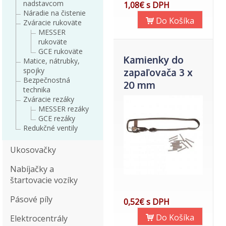
nadstavcom
1,08€ s DPH
Náradie na čistenie
Do Košíka
Zváracie rukoväte
MESSER
rukoväte
GCE rukoväte
Kamienky do
Matice, nátrubky,
spojky
zapaľovača 3 x
Bezpečnostná
20 mm
technika
Zváracie rezáky
MESSER rezáky
GCE rezáky
Redukčné ventily
Ukosovačky
Nabíjačky a
štartovacie vozíky
Pásové píly
0,52€ s DPH
Do Košíka
Elektrocentrály