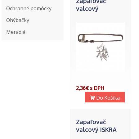
Zapaľovač
valcový
Ochranné pomôcky
Ohýbačky
Meradlá
2,36€ s DPH
Do Košíka
Zapaľovač
valcový ISKRA