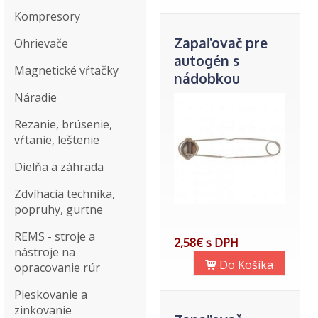
Kompresory
Zapaľovač pre
Ohrievače
autogén s
Magnetické vŕtačky
nádobkou
Náradie
Rezanie, brúsenie,
vŕtanie, leštenie
Dielňa a záhrada
Zdvíhacia technika,
popruhy, gurtne
REMS - stroje a
2,58€ s DPH
nástroje na
Do Košíka
opracovanie rúr
Pieskovanie a
zinkovanie