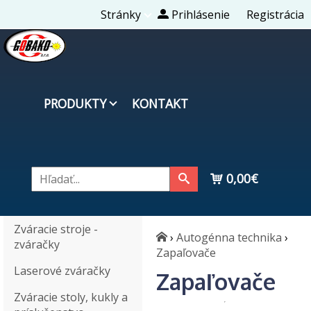
Stránky
Prihlásenie
Registrácia
PRODUKTY
KONTAKT
0,00€
Zváracie stroje -
›
Autogénna technika
›
zváračky
Zapaľovače
Laserové zváračky
Zapaľovače
Zváracie stoly, kukly a