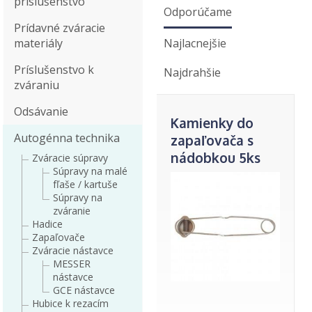
príslušenstvo
Odporúčame
Prídavné zváracie
materiály
Najlacnejšie
Príslušenstvo k
Najdrahšie
zváraniu
Odsávanie
Kamienky do
Autogénna technika
zapaľovača s
nádobkou 5ks
Zváracie súpravy
Súpravy na malé
fľaše / kartuše
Súpravy na
zváranie
Hadice
Zapaľovače
Zváracie nástavce
MESSER
nástavce
GCE nástavce
Hubice k rezacím