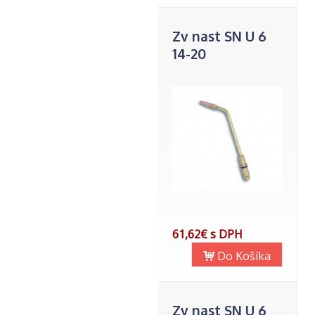
Zv nast SN U 6
14-20
61,62€ s DPH
Do Košíka
Zv nast SN U 6