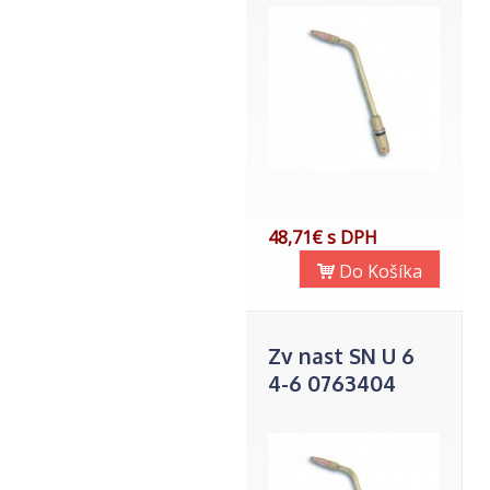
48,71€ s DPH
Do Košíka
Zv nast SN U 6
4-6 0763404