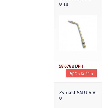
9-14
58,67€ s DPH
Do Košíka
Zv nast SN U 6 6-
9