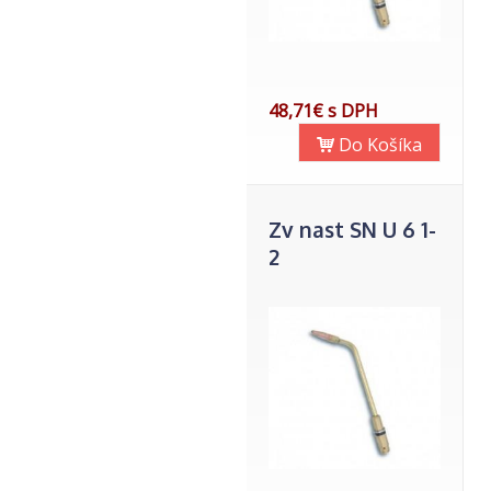
48,71€ s DPH
Do Košíka
Zv nast SN U 6 1-
2