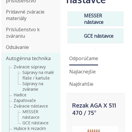
príslušenstvo
Prídavné zváracie
MESSER
materiály
nástavce
Príslušenstvo k
zváraniu
GCE nástavce
Odsávanie
Autogénna technika
Odporúčame
Zváracie súpravy
Najlacnejšie
Súpravy na malé
fľaše / kartuše
Súpravy na
Najdrahšie
zváranie
Hadice
Zapaľovače
Rezak AGA X 511
Zváracie nástavce
MESSER
470 / 75°
nástavce
GCE nástavce
Hubice k rezacím