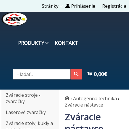
Stránky
Prihlásenie
Registrácia
PRODUKTY
KONTAKT
0,00€
Zváracie stroje -
›
Autogénna technika
›
zváračky
Zváracie nástavce
Laserové zváračky
Zváracie
Zváracie stoly, kukly a
nástavce