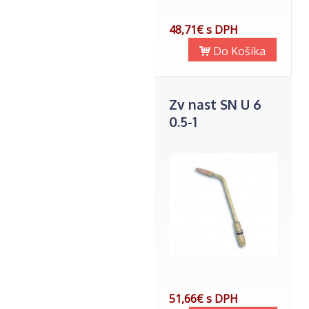
48,71€ s DPH
Do Košíka
Zv nast SN U 6
0.5-1
51,66€ s DPH