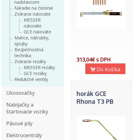
nadstavcom
Náradie na čistenie
Zváracie rukoväte
MESSER
rukoväte
GCE rukoväte
Matice, nátrubky,
spojky
Bezpečnostná
technika
313,04€ s DPH
Zváracie rezáky
MESSER rezáky
Do Košíka
GCE rezáky
Redukčné ventily
Ukosovačky
horák GCE
Rhona T3 PB
Nabíjačky a
štartovacie vozíky
Pásové píly
Elektrocentrály