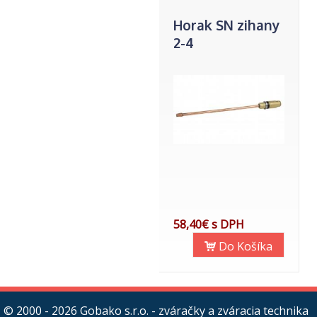
Horak SN zihany
2-4
58,40€ s DPH
Do Košíka
© 2000 - 2026
Gobako s.r.o. - zváračky a zváracia technika