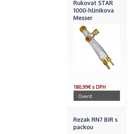
Rukovat STAR
1000-hlinikova
Messer
71605994
180,99€ s DPH
Overiť
telefonicky
Rezak RN7 BIR s
packou