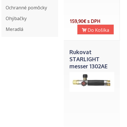
Ochranné pomôcky
Ohýbačky
159,90€ s DPH
Meradlá
Do Košíka
Rukovat
STARLIGHT
messer 1302AE
71606182