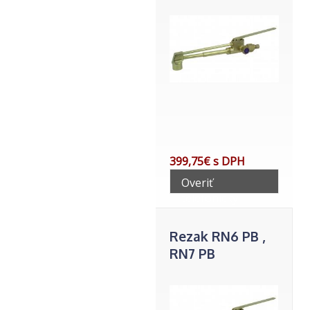
399,75€ s DPH
Overiť
telefonicky
Rezak RN6 PB ,
RN7 PB