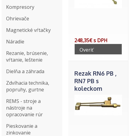
Kompresory
Ohrievače
Magnetické vŕtačky
248,35€ s DPH
Náradie
Overiť
Rezanie, brúsenie,
telefonicky
vŕtanie, leštenie
Dielňa a záhrada
Rezak RN6 PB ,
RN7 PB s
Zdvíhacia technika,
koleckom
popruhy, gurtne
REMS - stroje a
nástroje na
opracovanie rúr
Pieskovanie a
zinkovanie