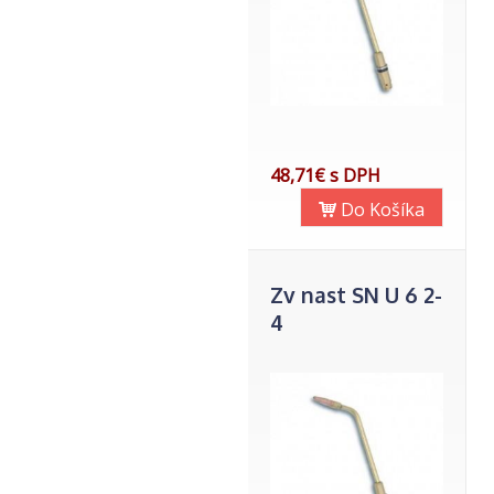
48,71€ s DPH
Do Košíka
Zv nast SN U 6 2-
4