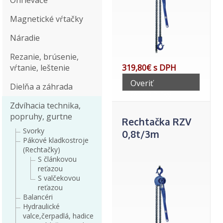
Ohrievače
Magnetické vŕtačky
Náradie
Rezanie, brúsenie,
vŕtanie, leštenie
319,80€ s DPH
Overiť
Dielňa a záhrada
telefonicky
Zdvíhacia technika,
popruhy, gurtne
Rechtačka RZV
Svorky
0,8t/3m
Pákové kladkostroje
(Rechtačky)
S článkovou
reťazou
S valčekovou
reťazou
Balancéri
Hydraulické
valce,čerpadlá, hadice