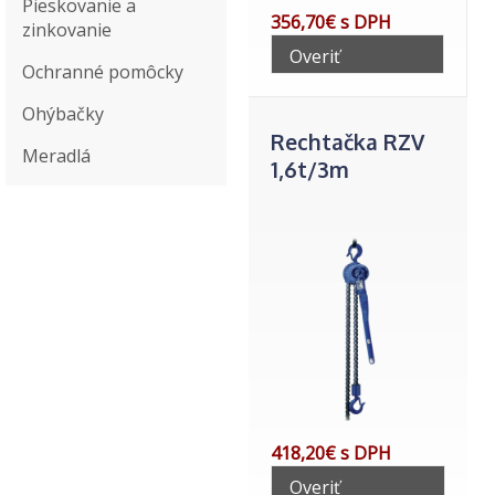
Pieskovanie a
356,70€ s DPH
zinkovanie
Overiť
Ochranné pomôcky
telefonicky
Ohýbačky
Rechtačka RZV
Meradlá
1,6t/3m
418,20€ s DPH
Overiť