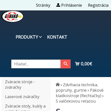
Stránky
Prihlásenie
Registrácia
PRODUKTY
KONTAKT
0,00€
Zváracie stroje -
›
Zdvíhacia technika,
zváračky
popruhy, gurtne
›
Pákové
kladkostroje (Rechtačky)
›
Laserové zváračky
S valčekovou reťazou
Zváracie stoly, kukly a