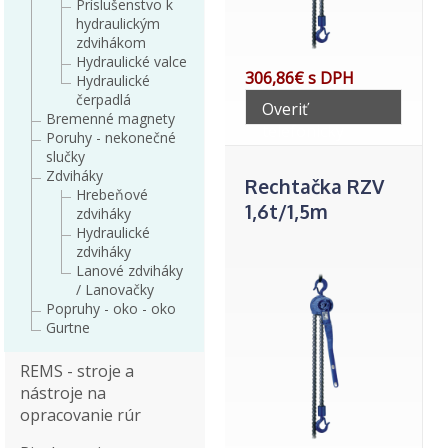
Príslušenstvo k
hydraulickým
zdvihákom
Hydraulické valce
306,86€ s DPH
Hydraulické
čerpadlá
Overiť
Bremenné magnety
telefonicky
Poruhy - nekonečné
slučky
Zdviháky
Rechtačka RZV
Hrebeňové
1,6t/1,5m
zdviháky
Hydraulické
zdviháky
Lanové zdviháky
/ Lanovačky
Popruhy - oko - oko
Gurtne
REMS - stroje a
nástroje na
opracovanie rúr