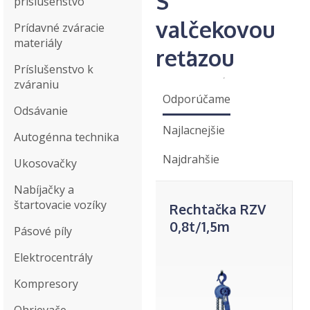
S
príslušenstvo
valčekovou
Prídavné zváracie
materiály
reťazou
Príslušenstvo k
zváraniu
Odporúčame
Odsávanie
Najlacnejšie
Autogénna technika
Najdrahšie
Ukosovačky
Nabíjačky a
štartovacie vozíky
Rechtačka RZV
0,8t/1,5m
Pásové píly
Elektrocentrály
Kompresory