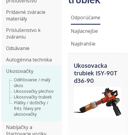
príslušenstvo
Prídavné zváracie
Odporúčame
materiály
Príslušenstvo k
Najlacnejšie
zváraniu
Najdrahšie
Odsávanie
Autogénna technika
Ukosovacka
Ukosovačky
trubiek ISY-90T
Odihľovanie / malý
d36-90
úkos
vnutor.,kolmo
Ukosovačky plechov
na os 220V
Ukosovačky trubiek
Plátky / doštičky /
fréz. hlavy pre
ukosovačky
Nabíjačky a
štartovacie vozíky