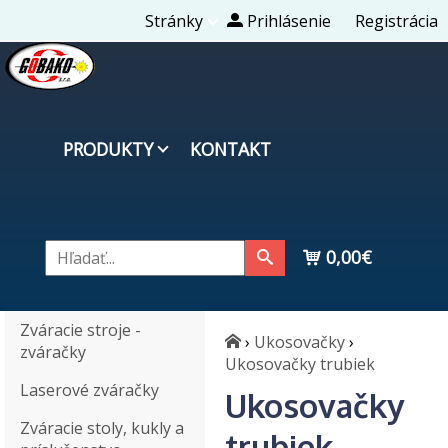
Stránky
Prihlásenie
Registrácia
PRODUKTY
KONTAKT
0,00€
Zváracie stroje -
›
Ukosovačky
›
zváračky
Ukosovačky trubiek
Laserové zváračky
Ukosovačky
Zváracie stoly, kukly a
trubiek