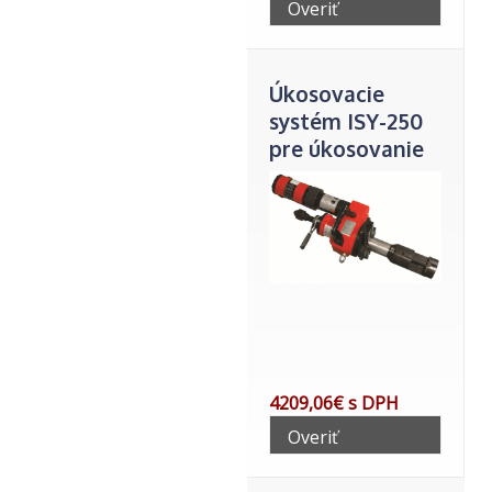
Overiť
telefonicky
Úkosovacie
systém ISY-250
pre úkosovanie
rúrok s
vnútorným
upnutím (d 80-
240mm)
elektrický
4209,06€ s DPH
Overiť
telefonicky