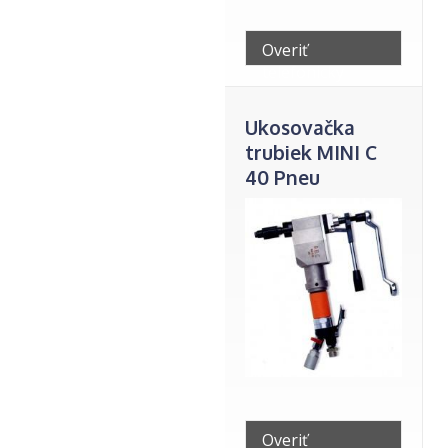
Overiť
telefonicky
Ukosovačka
trubiek MINI C
40 Pneu
Overiť