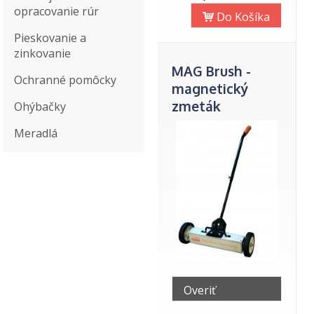
opracovanie rúr
Do Košíka
Pieskovanie a
zinkovanie
MAG Brush -
Ochranné pomôcky
magnetický
zmeták
Ohýbačky
Meradlá
Overiť
telefonicky