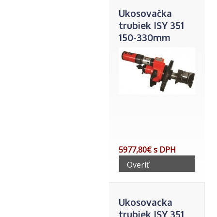
Ukosovačka
trubiek ISY 351
150-330mm
vnutor.
5977,80€ s DPH
Overiť
telefonicky
Ukosovacka
trubiek ISY 351