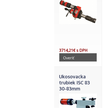
3714,21€ s DPH
Overiť
telefonicky
Ukosovacka
trubiek ISC 83
30-83mm
vnutor.