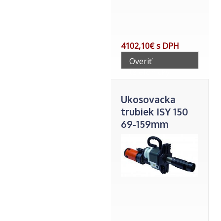
4102,10€ s DPH
Overiť
telefonicky
Ukosovacka
trubiek ISY 150
69-159mm
vnutor.