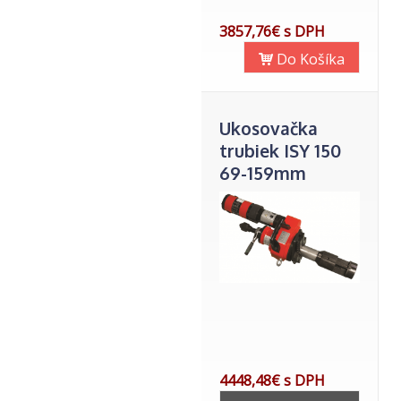
3857,76€ s DPH
Do Košíka
Ukosovačka
trubiek ISY 150
69-159mm
vnútor.
4448,48€ s DPH