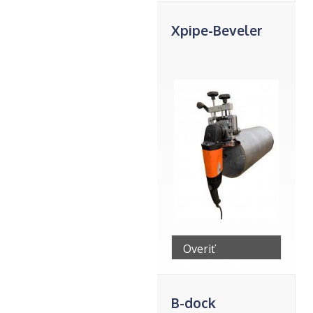
Xpipe-Beveler
Overiť
telefonicky
B-dock