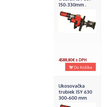
150-330mm .
4588,80€ s DPH
Do Košíka
Ukosovačka
trubiek ISY 630
300-600 mm
vnútorný