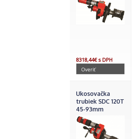
8318,44€ s DPH
Overiť
telefonicky
Ukosovačka
trubiek SDC 120T
45-93mm
vnútor.