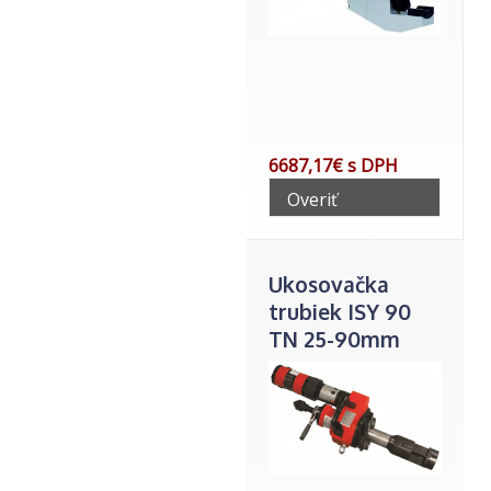
6687,17€ s DPH
Overiť
telefonicky
Ukosovačka
trubiek ISY 90
TN 25-90mm
vnútor.