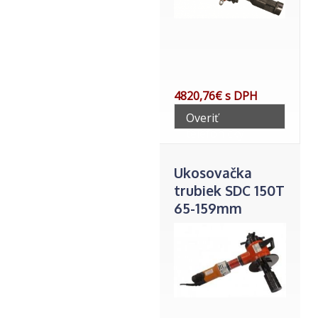
4820,76€ s DPH
Overiť
telefonicky
Ukosovačka
trubiek SDC 150T
65-159mm
vnutor.