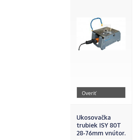
Overiť
telefonicky
Ukosovačka
trubiek ISY 80T
28-76mm vnútor.