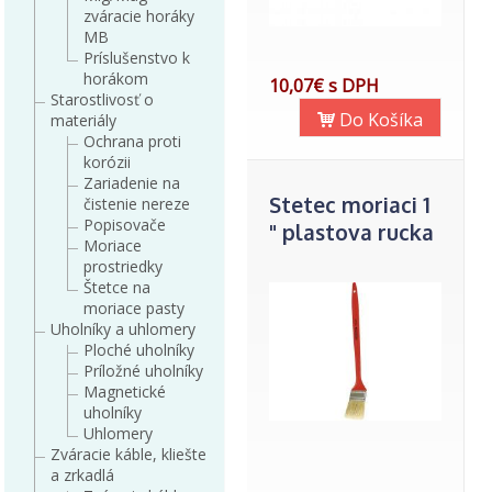
zváracie horáky
MB
Príslušenstvo k
horákom
10,07€ s DPH
Starostlivosť o
Do Košíka
materiály
Ochrana proti
korózii
Zariadenie na
Stetec moriaci 1
čistenie nereze
Popisovače
" plastova rucka
Moriace
prostriedky
Štetce na
moriace pasty
Uholníky a uhlomery
Ploché uholníky
Príložné uholníky
Magnetické
uholníky
Uhlomery
Zváracie káble, kliešte
a zrkadlá