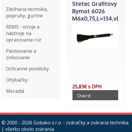
Stetec Grafitovy
Zdvíhacia technika,
Bymat 6026
popruhy, gurtne
M6x0,75,L=134,vlakn
64mm
REMS - stroje a
nástroje na
opracovanie rúr
Pieskovanie a
zinkovanie
Ochranné pomôcky
Ohýbačky
25,83€ s DPH
Meradlá
Overiť
telefonicky
© 2000 - 2026
Gobako s.r.o. - zváračky a zváracia technika
| všetko okolo zvárania