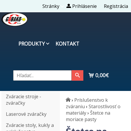
Stránky
Prihlásenie
Registrácia
PRODUKTY
KONTAKT
0,00€
Zváracie stroje -
›
Príslušenstvo k
zváračky
zváraniu
›
Starostlivosť o
materiály
›
Štetce na
Laserové zváračky
moriace pasty
Zváracie stoly, kukly a