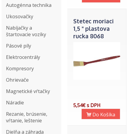
Autogénna technika
Ukosovačky
Stetec moriaci
Nabíjačky a
1,5 " plastova
štartovacie vozíky
rucka 8068
Pásové píly
Elektrocentrály
Kompresory
Ohrievače
Magnetické vŕtačky
Náradie
5,54€ s DPH
Rezanie, brúsenie,
Do Košíka
vŕtanie, leštenie
Dielňa a záhrada