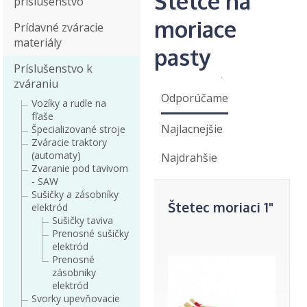
Štetce na
príslušenstvo
moriace
Prídavné zváracie
materiály
pasty
Príslušenstvo k
zváraniu
Odporúčame
Vozíky a rudle na
fľaše
Najlacnejšie
Špecializované stroje
Zváracie traktory
(automaty)
Najdrahšie
Zvaranie pod tavivom
- SAW
Sušičky a zásobníky
Štetec moriaci 1"
elektród
Sušičky taviva
Prenosné sušičky
elektród
Prenosné
zásobniky
elektród
Svorky upevňovacie