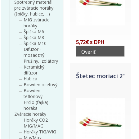
Spotrebný materiál
pre zváracie horáky
(špičky, hubice, ...)
MIG zváracie
horáky
Špička M6
Špička M8
5,72€ s DPH
Špička M10
Difúzor -
Overiť
mosadzný
telefonicky
Pružiny, izolátory
Keramický
difúzor
Štetec moriaci 2"
Hubica
Bowden oceľový
Bowden
teflónový
Hrdlo (fajka)
horáka
Zváracie horáky
Horáky CO2
MIG/MAG
Horáky TIG/WIG
Mig/Mag