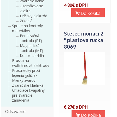
Zváracie káble
4,80€ s DPH
Uzemňovacie
kliešte
Do Košíka
Držiaky elektród
Zrkadlá
Spreje na kontroly
materiálov
Stetec moriaci 2
Penetračná
" plastova rucka
kontrola (PT)
Magnetická
8069
kontrola (MT)
Kontrola trhlín
Brúska na
wolfrámové elektródy
Prostriedky proti
lepeniu guličiek
Mierky zvarov
Zváračské kladivká
Chladiace kvapaliny
pre zváracie
zariadenia
6,27€ s DPH
Odsávanie
Do Košíka