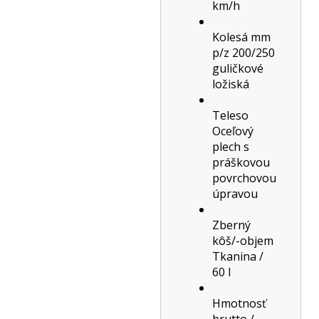
km/h
Kolesá mm
p/z 200/250
guličkové
ložiská
Teleso
Oceľový
plech s
práškovou
povrchovou
úpravou
Zberný
kôš/-objem
Tkanina /
60 l
Hmotnosť