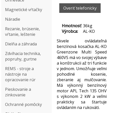
Ohrievače
Overiť telefonicky
Magnetické vŕtačky
Náradie
Hmotnosť:
36kg
Rezanie, brúsenie,
Výrobca:
AL-KO
vŕtanie, leštenie
Skvele ovládateľná
Dielňa a záhrada
benzínová kosačka AL-KO
Greenzone Multi Speed
Zdvíhacia technika,
460VS má vo svojej výbave
popruhy, gurtne
a konštrukcii až tri funkcie
REMS - stroje a
v jednom. Umožňuje veľmi
nástroje na
pohodlné kosenie,
opracovanie rúr
zberanie aj mulčovanie.
Má výkonný benzínový
Pieskovanie a
motor APL Tech 135 OHV
zinkovanie
s výkonom 2 kW a veľmi
prakticky sa štartuje
Ochranné pomôcky
ovládaním na rukoväti.