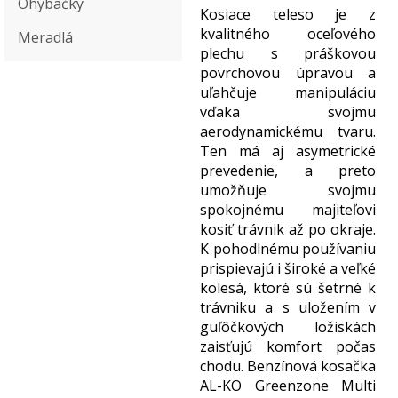
Ohýbačky
Kosiace teleso je z
kvalitného oceľového
Meradlá
plechu s práškovou
povrchovou úpravou a
uľahčuje manipuláciu
vďaka svojmu
aerodynamickému tvaru.
Ten má aj asymetrické
prevedenie, a preto
umožňuje svojmu
spokojnému majiteľovi
kosiť trávnik až po okraje.
K pohodlnému používaniu
prispievajú i široké a veľké
kolesá, ktoré sú šetrné k
trávniku a s uložením v
guľôčkových ložiskách
zaisťujú komfort počas
chodu. Benzínová kosačka
AL-KO Greenzone Multi