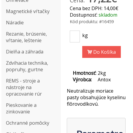
Cena:
Ohrievače
Cena bez DPH:
14,00€
Magnetické vŕtačky
Dostupnosť:
skladom
Kód produktu:
#16459
Náradie
Rezanie, brúsenie,
kg
vŕtanie, leštenie
Dielňa a záhrada
Do Košíka
Zdvíhacia technika,
popruhy, gurtne
Hmotnosť:
2kg
Výrobca:
Antox
REMS - stroje a
nástroje na
Neutralizuje moriace
opracovanie rúr
pasty obsahujúce kyselinu
flôrovodíkovú.
Pieskovanie a
zinkovanie
Ochranné pomôcky