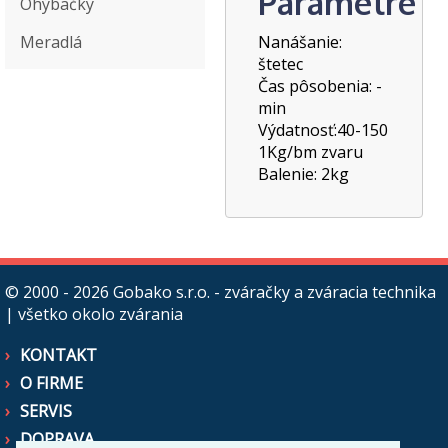
Parametre
Ohýbačky
Meradlá
Nanášanie:
štetec
Čas pôsobenia: -
min
Výdatnosť:40-150
1Kg/bm zvaru
Balenie: 2kg
© 2000 - 2026
Gobako s.r.o. - zváračky a zváracia technika
| všetko okolo zvárania
KONTAKT
O FIRME
SERVIS
DOPRAVA