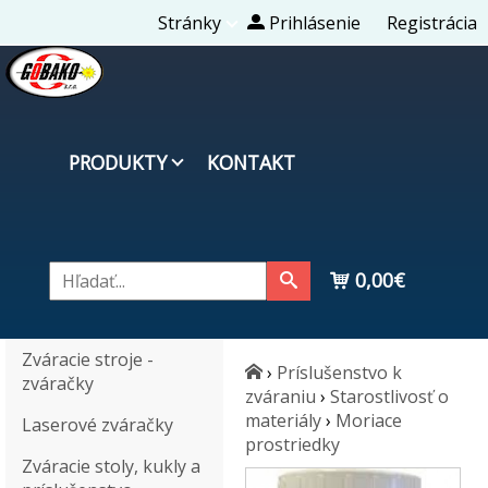
Stránky
Prihlásenie
Registrácia
PRODUKTY
KONTAKT
0,00€
Zváracie stroje -
›
Príslušenstvo k
zváračky
zváraniu
›
Starostlivosť o
materiály
›
Moriace
Laserové zváračky
prostriedky
Zváracie stoly, kukly a