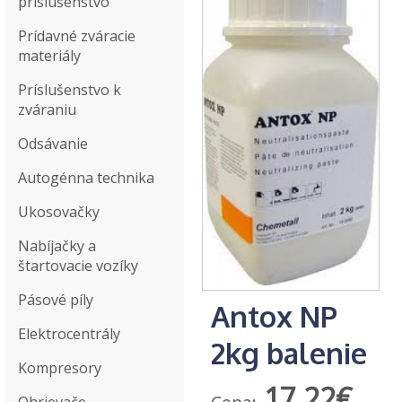
príslušenstvo
Prídavné zváracie
materiály
Príslušenstvo k
zváraniu
Odsávanie
Autogénna technika
Ukosovačky
Nabíjačky a
štartovacie vozíky
Pásové píly
Antox NP
Elektrocentrály
2kg balenie
Kompresory
17,22€