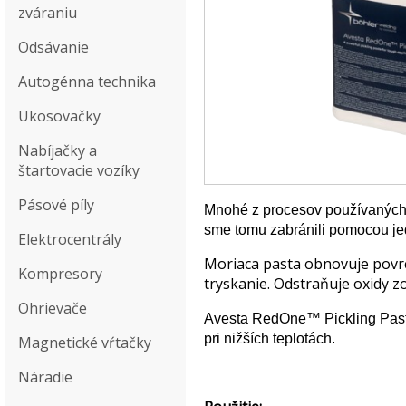
zváraniu
Odsávanie
Autogénna technika
Ukosovačky
Nabíjačky a
štartovacie vozíky
Pásové píly
Mnohé z procesov používaných 
sme tomu zabránili pomocou jed
Elektrocentrály
Moriaca pasta obnovuje povrch
Kompresory
tryskanie. Odstraňuje oxidy 
Ohrievače
Avesta RedOne™ Pickling Paste 
pri nižších teplotách.
Magnetické vŕtačky
Náradie