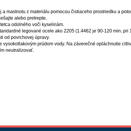
lej a mastnotu z materiálu pomocou čistiaceho prostriedku a pot
ešajte alebo pretrepte.
etca odolného voči kyselinám.
tandardné legované ocele ako 2205 (1.4462 je 90-120 min. pri 1
osti od povrchovej úpravy.
e vysokotlakovým prúdom vody. Na záverečné opláchnutie citl
m neutralizovať.