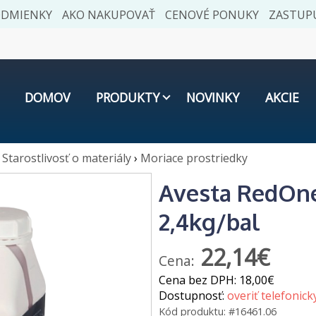
ODMIENKY
AKO NAKUPOVAŤ
CENOVÉ PONUKY
ZASTUPU
DOMOV
PRODUKTY
NOVINKY
AKCIE
Starostlivosť o materiály
›
Moriace prostriedky
Avesta RedOne
2,4kg/bal
22,14€
Cena:
Cena bez DPH:
18,00€
Dostupnosť:
overiť telefonick
Kód produktu:
#16461.06