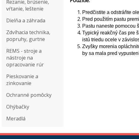
Použitie:
Rezanie, brúsenie,
vŕtanie, leštenie
Predčistite a odstráňte o
Pred použitím pastu premi
Dielňa a záhrada
Pastu naneste pomocou št
Zdvíhacia technika,
Typický reakčný čas pre š
popruhy, gurtne
istú triedu ocele v závisl
Zvyšky morenia opláchnit
REMS - stroje a
by sa mala pred vypustení
nástroje na
opracovanie rúr
Pieskovanie a
zinkovanie
Ochranné pomôcky
Ohýbačky
Meradlá