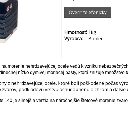
Overiť telefonicky
Hmotnosť:
1kg
Výrobca:
Bohler
na morenie nehrdzavejúcej ocele vedú k vzniku nebezpečných 
inečnej nízko dymivej moriacej pasty, ktorá znižuje množstvo t
y z nehrdzavejúcej ocele, ktoré boli poškodené počas výrob
zo zvarov, podkladovú vrstvu ochudobnenú o chróm a ďalšie 
140 je silnejšia verzia na náročnejšie štetcové morenie zvaro