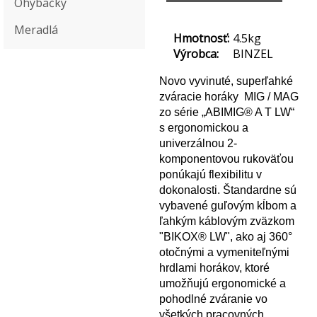
Ohýbačky
Meradlá
Hmotnosť:
4.5kg
Výrobca:
BINZEL
Novo vyvinuté, superľahké
zváracie horáky MIG / MAG
zo série „ABIMIG® A T LW“
s ergonomickou a
univerzálnou 2-
komponentovou rukoväťou
ponúkajú flexibilitu v
dokonalosti. Štandardne sú
vybavené guľovým kĺbom a
ľahkým káblovým zväzkom
"BIKOX® LW", ako aj 360°
otočnými a vymeniteľnými
hrdlami horákov, ktoré
umožňujú ergonomické a
pohodlné zváranie vo
všetkých pracovných