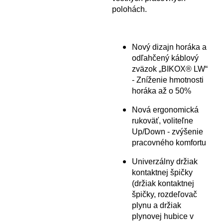
polohách.
Nový dizajn horáka a
odľahčený káblový
zväzok „BIKOX® LW“
- Zníženie hmotnosti
horáka až o 50%
Nová ergonomická
rukoväť, voliteľne
Up/Down - zvýšenie
pracovného komfortu
Univerzálny držiak
kontaktnej špičky
(držiak kontaktnej
špičky, rozdeľovač
plynu a držiak
plynovej hubice v