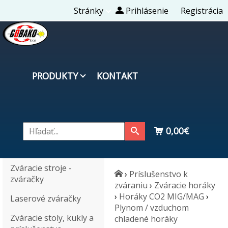
Stránky
Prihlásenie
Registrácia
PRODUKTY
KONTAKT
0,00€
Zváracie stroje -
›
Príslušenstvo k
zváračky
zváraniu
›
Zváracie horáky
›
Horáky CO2 MIG/MAG
›
Laserové zváračky
Plynom / vzduchom
Zváracie stoly, kukly a
chladené horáky