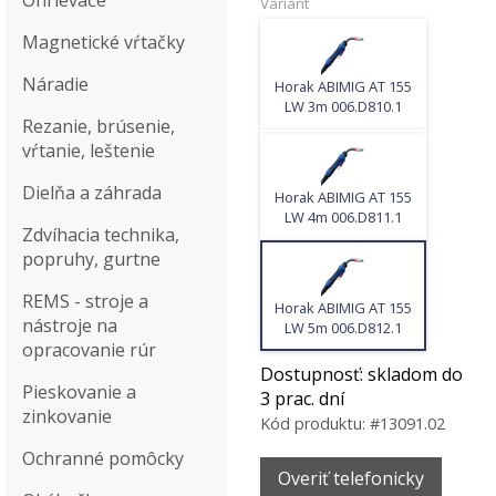
Ohrievače
Variant
Magnetické vŕtačky
Náradie
Horak ABIMIG AT 155
LW 3m 006.D810.1
Rezanie, brúsenie,
vŕtanie, leštenie
Dielňa a záhrada
Horak ABIMIG AT 155
LW 4m 006.D811.1
Zdvíhacia technika,
popruhy, gurtne
REMS - stroje a
Horak ABIMIG AT 155
nástroje na
LW 5m 006.D812.1
opracovanie rúr
Dostupnosť:
skladom do
Pieskovanie a
3 prac. dní
zinkovanie
Kód produktu:
#13091.02
Ochranné pomôcky
Overiť telefonicky