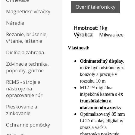
Ohrievače
Overiť telefonicky
Magnetické vŕtačky
Náradie
Hmotnosť:
1kg
Rezanie, brúsenie,
Výrobca:
Milwaukee
vŕtanie, leštenie
Vlastnosti:
Dielňa a záhrada
Odnímateľný display,
Zdvíhacia technika,
môže byť odstránený z
popruhy, gurtne
konzoly a pracuje v
rozsahu 10 m
REMS - stroje a
M12 ™ digitálna
nástroje na
inšpekčná kamera s
4x
opracovanie rúr
transfokáciou a
Pieskovanie a
otáčaním obrazovky
zinkovanie
Optimalizovaný 85 mm
LCD display, digitálny
Ochranné pomôcky
obraz a väčšia
obrazovka poskytuje