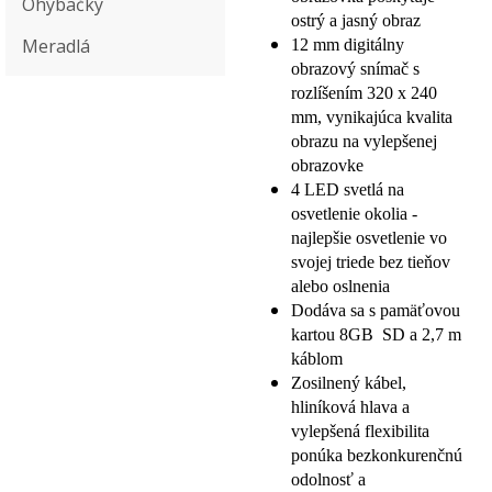
Ohýbačky
ostrý a jasný obraz
Meradlá
12 mm digitálny
obrazový snímač s
rozlíšením 320 x 240
mm, vynikajúca kvalita
obrazu na vylepšenej
obrazovke
4 LED svetlá na
osvetlenie okolia -
najlepšie osvetlenie vo
svojej triede bez tieňov
alebo oslnenia
Dodáva sa s pamäťovou
kartou 8GB SD a 2,7 m
káblom
Zosilnený kábel,
hliníková hlava a
vylepšená flexibilita
ponúka bezkonkurenčnú
odolnosť a