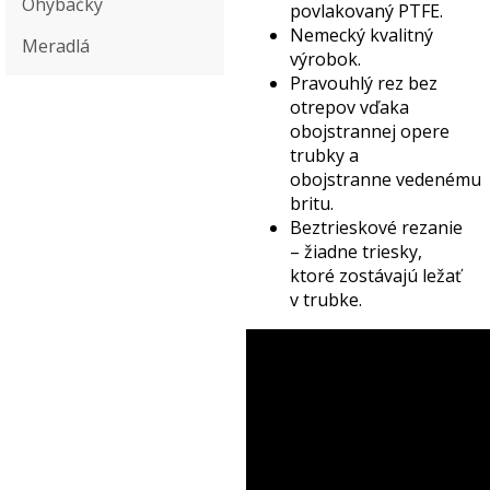
Ohýbačky
povlakovaný PTFE.
Nemecký kvalitný
Meradlá
výrobok.
Pravouhlý rez bez
otrepov vďaka
obojstrannej opere
trubky a
obojstranne vedenému
britu.
Beztrieskové rezanie
– žiadne triesky,
ktoré zostávajú ležať
v trubke.