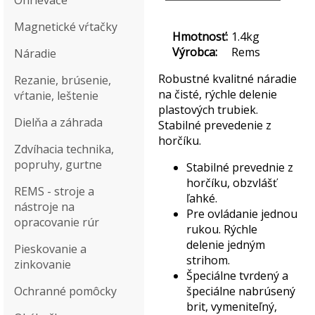
Ohrievače
Magnetické vŕtačky
Hmotnosť:
1.4kg
Výrobca:
Rems
Náradie
Robustné kvalitné náradie
Rezanie, brúsenie,
na čisté, rýchle delenie
vŕtanie, leštenie
plastových trubiek.
Dielňa a záhrada
Stabilné prevedenie z
horčíku.
Zdvíhacia technika,
popruhy, gurtne
Stabilné prevednie z
horčíku, obzvlášť
REMS - stroje a
ľahké.
nástroje na
Pre ovládanie jednou
opracovanie rúr
rukou. Rýchle
delenie jedným
Pieskovanie a
strihom.
zinkovanie
Špeciálne tvrdený a
Ochranné pomôcky
špeciálne nabrúsený
brit, vymeniteľný,