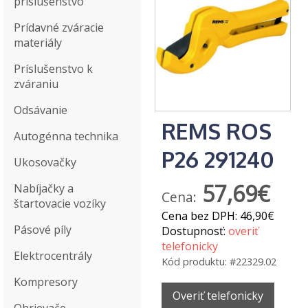
príslušenstvo
Prídavné zváracie
materiály
Príslušenstvo k
zváraniu
Odsávanie
REMS ROS
Autogénna technika
P26 291240
Ukosovačky
57,69€
Nabíjačky a
Cena:
štartovacie vozíky
Cena bez DPH:
46,90€
Pásové píly
Dostupnosť:
overiť
telefonicky
Elektrocentrály
Kód produktu:
#22329.02
Kompresory
Overiť telefonicky