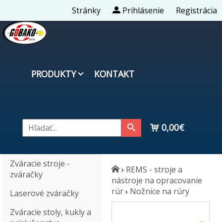
Stránky
Prihlásenie
Registrácia
PRODUKTY
KONTAKT
0,00€
Zváracie stroje -
›
REMS - stroje a
zváračky
nástroje na opracovanie
rúr
›
Nožnice na rúry
Laserové zváračky
Zváracie stoly, kukly a