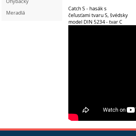
Ohýbačky
Catch S - hasák s
Meradlá
čeľusťami tvaru S, švédsky
model DIN 5234 - tvar C