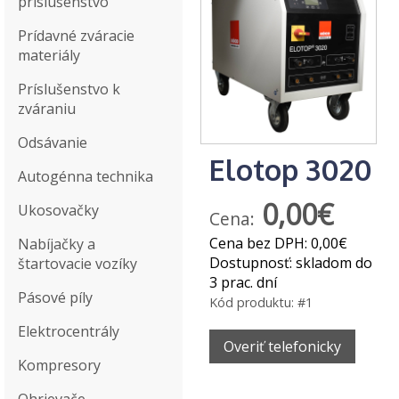
príslušenstvo
Prídavné zváracie
materiály
Príslušenstvo k
zváraniu
Odsávanie
Elotop 3020
Autogénna technika
0,00€
Ukosovačky
Cena:
Cena bez DPH:
0,00€
Nabíjačky a
Dostupnosť:
skladom do
štartovacie vozíky
3 prac. dní
Pásové píly
Kód produktu:
#1
Elektrocentrály
Overiť telefonicky
Kompresory