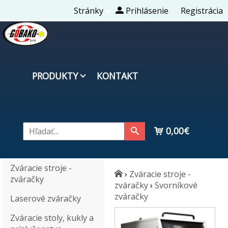
Stránky
Prihlásenie
Registrácia
PRODUKTY
KONTAKT
0,00€
Zváracie stroje -
›
Zváracie stroje -
zváračky
zváračky
›
Svorníkové
zváračky
Laserové zváračky
Zváracie stoly, kukly a