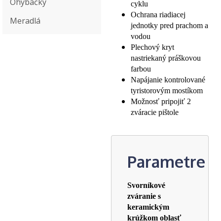
Ohýbačky
cyklu
Ochrana riadiacej
Meradlá
jednotky pred prachom a
vodou
Plechový kryt
nastriekaný práškovou
farbou
Napájanie kontrolované
tyristorovým mostíkom
Možnosť pripojiť 2
zváracie pištole
Parametre
Svorníkové
zváranie s
keramickým
krúžkom oblasť