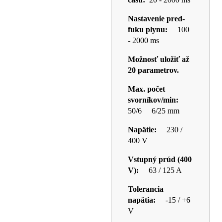
Nastavenie pred-
fuku plynu:
100
- 2000 ms
Možnosť uložiť až
20 parametrov.
Max. počet
svorníkov/min:
50/6
6/25 mm
Napätie:
230 /
400 V
Vstupný prúd (400
V):
63 / 125 A
Tolerancia
napätia:
-15 / +6
V