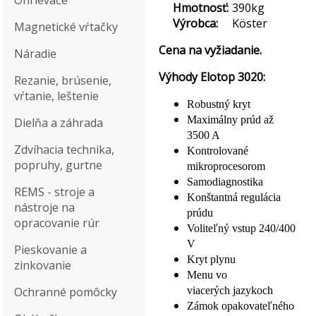
Ohrievače
Hmotnosť:
390kg
Výrobca:
Köster
Magnetické vŕtačky
Cena na vyžiadanie.
Náradie
Výhody Elotop 3020:
Rezanie, brúsenie,
vŕtanie, leštenie
Robustný kryt
Maximálny prúd až
Dielňa a záhrada
3500 A
Zdvíhacia technika,
Kontrolované
popruhy, gurtne
mikroprocesorom
Samodiagnostika
REMS - stroje a
Konštantná regulácia
nástroje na
prúdu
opracovanie rúr
Voliteľný vstup 240/400
V
Pieskovanie a
Kryt plynu
zinkovanie
Menu vo
Ochranné pomôcky
viacerých jazykoch
Zámok opakovateľného