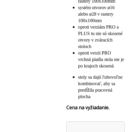
rastery 100x100mm
systém otvorov ø16
alebo ø28 v rastery
100x100mm
oproti verziám PRO a
PLUS tu nie sú skosené
otvory v zváracích
stoloch
oproti verzii PRO
vrchná platňa stola nie je
po krajoch skosená
stoly sa dajú ľubovoľne
kombinovať, aby sa
predĺžila pracovná
plocha
Cena na vyžiadanie.