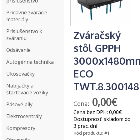
príslušenstvo
Prídavné zváracie
materiály
Príslušenstvo k
Zváračský
zváraniu
stôl GPPH
Odsávanie
3000x1480m
Autogénna technika
ECO
Ukosovačky
TWT.8.300148
Nabíjačky a
štartovacie vozíky
0,00€
Cena:
Pásové píly
Cena bez DPH:
0,00€
Elektrocentrály
Dostupnosť:
skladom do
3 prac. dní
Kompresory
Kód produktu:
#1