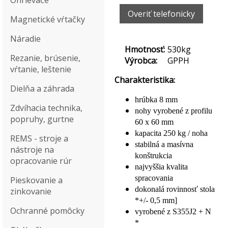
Ohrievače
Overiť telefonicky
Magnetické vŕtačky
Náradie
Hmotnosť:
530kg
Rezanie, brúsenie,
Výrobca:
GPPH
vŕtanie, leštenie
Charakteristika:
Dielňa a záhrada
hrúbka 8 mm
Zdvíhacia technika,
nohy vyrobené z profilu
popruhy, gurtne
60 x 60 mm
kapacita 250 kg / noha
REMS - stroje a
stabilná a masívna
nástroje na
konštrukcia
opracovanie rúr
najvyššia kvalita
spracovania
Pieskovanie a
dokonalá rovinnosť stola
zinkovanie
*+/- 0,5 mm]
Ochranné pomôcky
vyrobené z S355J2 + N
*