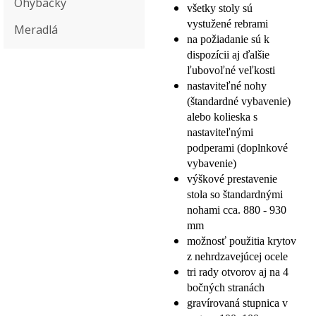
Ohýbačky
všetky stoly sú
vystužené rebrami
Meradlá
na požiadanie sú k
dispozícii aj ďalšie
ľubovoľné veľkosti
nastaviteľné nohy
(štandardné vybavenie)
alebo kolieska s
nastaviteľnými
podperami (doplnkové
vybavenie)
výškové prestavenie
stola so štandardnými
nohami cca. 880 - 930
mm
možnosť použitia krytov
z nehrdzavejúcej ocele
tri rady otvorov aj na 4
bočných stranách
gravírovaná stupnica v