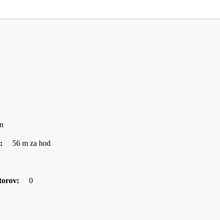
n
u:
56 m za hod
torov:
0