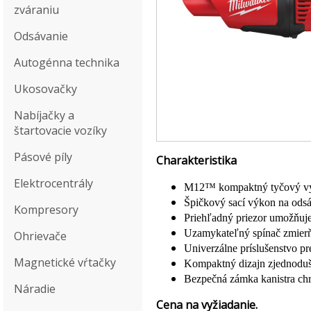
zváraniu
Odsávanie
Autogénna technika
Ukosovačky
Nabíjačky a
štartovacie vozíky
Pásové píly
Charakteristika
Elektrocentrály
M12™ kompaktný tyčový v
Špičkový sací výkon na odsáv
Kompresory
Priehľadný priezor umožňuje
Uzamykateľný spínač zmierň
Ohrievače
Univerzálne príslušenstvo pr
Magnetické vŕtačky
Kompaktný dizajn zjednodušuj
Bezpečná zámka kanistra ch
Náradie
Cena na vyžiadanie.