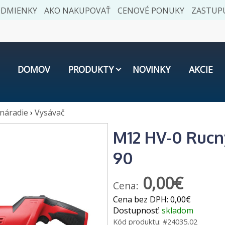
ODMIENKY
AKO NAKUPOVAŤ
CENOVÉ PONUKY
ZASTUPU
DOMOV
PRODUKTY
NOVINKY
AKCIE
náradie
›
Vysávač
M12 HV-0 Rucn
90
0,00€
Cena:
Cena bez DPH:
0,00€
Dostupnosť:
skladom
Kód produktu:
#24035,02