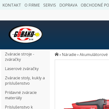
KONTAKT
O FIRME
SERVIS
DOPRAVA
OBCHODNÉ P
Zváracie stroje -
›
Náradie
›
Akumulátorové 
zváračky
Laserové zváračky
Zváracie stoly, kukly a
príslušenstvo
Prídavné zváracie
materiály
Príslušenstvo k