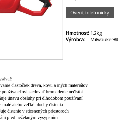
Overiť telefonicky
Hmotnosť:
1.2kg
Výrobca:
Milwaukee®
ysávač
anie čiastočiek dreva, kovu a iných materiálov
 používateľovi sledovať hromadenie nečistôt
uje únavu obsluhy pri dlhodobom používaní
e malé alebo veľké plochy čistenia
e čistenie v stiesnených priestoroch
ráni pred neželaným vysypaním