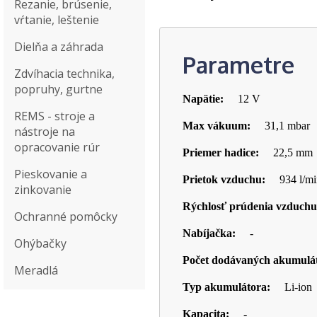
Rezanie, brúsenie,
vŕtanie, leštenie
Dielňa a záhrada
Parametre
Zdvíhacia technika,
popruhy, gurtne
Napätie:
12 V
REMS - stroje a
Max vákuum:
31,1 mbar
nástroje na
opracovanie rúr
Priemer hadice:
22,5 mm
Pieskovanie a
Prietok vzduchu:
934 l/mi
zinkovanie
Rýchlosť prúdenia vzduch
Ochranné pomôcky
Nabíjačka:
-
Ohýbačky
Počet dodávaných akumulá
Meradlá
Typ akumulátora:
Li-ion
Kapacita:
-