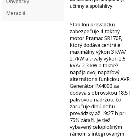
Ohýbačky
účinný a spoľahlivý.
Meradlá
Stabilnú prevádzku
zabezpečuje 4-taktný
motor Pramac SR170F,
ktorý dodáva centrále
maximálny výkon 3
kVA
/
2
,
7
kW
a trvalý výkon 2
,
5
kVA
/ 2
,
3
kW
a taktiež
napája dvoj napäťový
alternátor s funkciou AVR.
Generátor PX4000 sa
dodáva s obrovskou 18
,
5 l
palivovou nádržou, čo
zaručuje dlhú dobu
prevádzky až 19
:
27 h pri
75% záťaži. Je tiež
vybavený
celoplošným
rámom s integrovaným