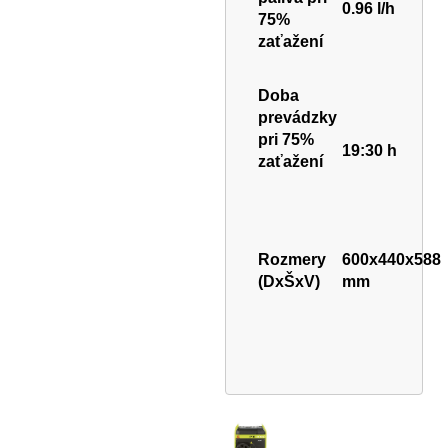
0.96 l/h
75%
zaťažení
Doba
prevádzky
pri 75%
19:30 h
zaťažení
Rozmery
600x440x588
(DxŠxV)
mm