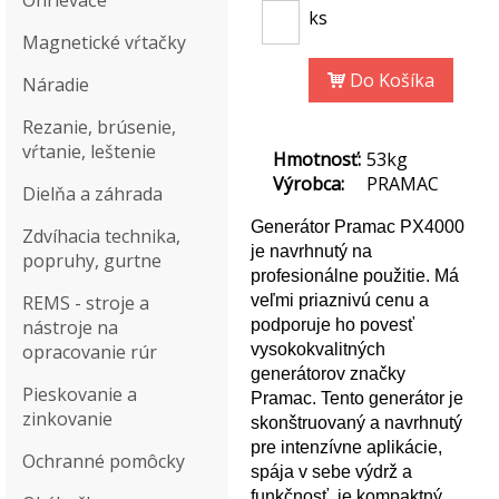
Ohrievače
ks
Magnetické vŕtačky
Do Košíka
Náradie
Rezanie, brúsenie,
vŕtanie, leštenie
Hmotnosť:
53kg
Výrobca:
PRAMAC
Dielňa a záhrada
Generátor Pramac PX4000
Zdvíhacia technika,
je navrhnutý na
popruhy, gurtne
profesionálne použitie. Má
veľmi priaznivú cenu a
REMS - stroje a
podporuje ho povesť
nástroje na
vysokokvalitných
opracovanie rúr
generátorov značky
Pieskovanie a
Pramac. Tento generátor je
zinkovanie
skonštruovaný a navrhnutý
pre intenzívne aplikácie,
Ochranné pomôcky
spája v sebe výdrž a
funkčnosť, je kompaktný,