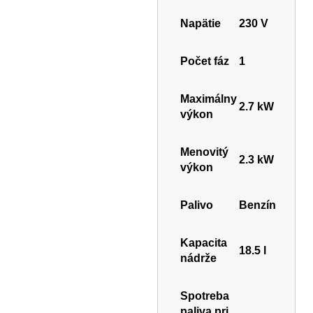
Napätie
230 V
Počet fáz
1
Maximálny
2.7 kW
výkon
Menovitý
2.3 kW
výkon
Palivo
Benzín
Kapacita
18.5 l
nádrže
Spotreba
paliva pri