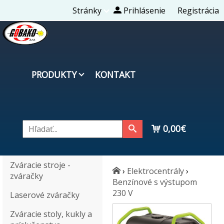
Stránky
Prihlásenie
Registrácia
PRODUKTY
KONTAKT
0,00€
Zváracie stroje -
›
Elektrocentrály
›
zváračky
Benzínové s výstupom
230 V
Laserové zváračky
Zváracie stoly, kukly a