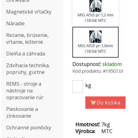
Ohrievače
Magnetické vŕtačky
MIG AlSi5 pr.1,2 mm
/18.04/ MTC
Náradie
Rezanie, brúsenie,
vŕtanie, leštenie
MIG AlSi5 pr.1,0mm
/18.04/ MTC
Dielňa a záhrada
Dostupnosť:
skladom
Zdvíhacia technika,
Kód produktu:
#19507.01
popruhy, gurtne
REMS - stroje a
kg
nástroje na
opracovanie rúr
Do Košíka
Pieskovanie a
zinkovanie
Hmotnosť:
7kg
Ochranné pomôcky
Výrobca:
MTC