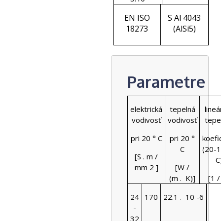
EN ISO
S Al 4043
18273
(AlSi5)
Parametre
elektrická
tepelná
lineá
vodivosť
vodivosť
tepe
pri 20 ° C
pri 20 °
koefi
C
(20-1
[S . m /
C
mm 2 ]
[W /
(m . K)]
[1 /
24
170
22.1
10 -6
.
-
32