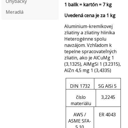
Ohýbačky
1 balík = kartón = 7 kg
Meradlá
Uvedená cena je za 1 kg
Aluminium-kremíkovej
zliatiny a zliatiny hliníka
Heterogénne spolu
navzájom. Vzhľadom k
tepelne spracovateľných
zliatin, ako je AlCuMg 1
(3,1325), AlMgSi 1 (3.2315),
AlZn 4,5 mg 1 (3,4335)
DIN 1732
SG AlSi 5
číslo
3,2245
materiálu
AWS /
ER 4043
ASME SFA-
5.10