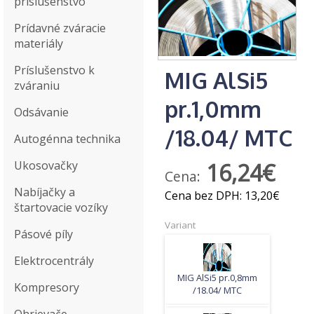
príslušenstvo
Prídavné zváracie
materiály
Príslušenstvo k
MIG AlSi5
zváraniu
pr.1,0mm
Odsávanie
/18.04/ MTC
Autogénna technika
Ukosovačky
16,24€
Cena:
Nabíjačky a
Cena bez DPH:
13,20€
štartovacie vozíky
Variant
Pásové píly
Elektrocentrály
MIG AlSi5 pr.0,8mm
Kompresory
/18.04/ MTC