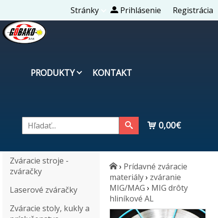
Stránky
Prihlásenie
Registrácia
PRODUKTY
KONTAKT
0,00€
Zváracie stroje -
›
Prídavné zváracie
zváračky
materiály
›
zváranie
MIG/MAG
›
MIG drôty
Laserové zváračky
hliníkové AL
Zváracie stoly, kukly a